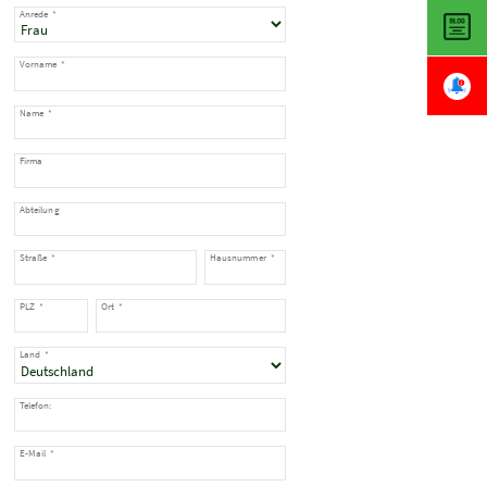
Anrede
Vorname
Name
Firma
Abteilung
Straße
Hausnummer
PLZ
Ort
Land
Telefon:
E-Mail