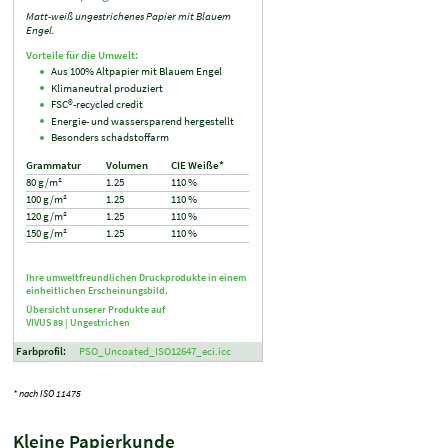
Matt-weiß ungestrichenes Papier mit Blauem
Engel.
Vorteile für die Umwelt:
Aus 100% Altpapier mit Blauem Engel
Klimaneutral produziert
FSC®-recycled credit
Energie- und wassersparend hergestellt
Besonders schadstoffarm
Grammatur
Volumen
CIE Weiße*
80 g/m²
1.25
110 %
100 g/m²
1.25
110 %
120 g/m²
1.25
110 %
150 g/m²
1.25
110 %
Ihre umweltfreundlichen Druckprodukte in einem
einheitlichen Erscheinungsbild.
Übersicht unserer Produkte auf
VIVUS 89 |
Ungestrichen
Farbprofil:
PSO_Uncoated_ISO12647_eci.icc
* nach ISO 11475
Kleine Papierkunde