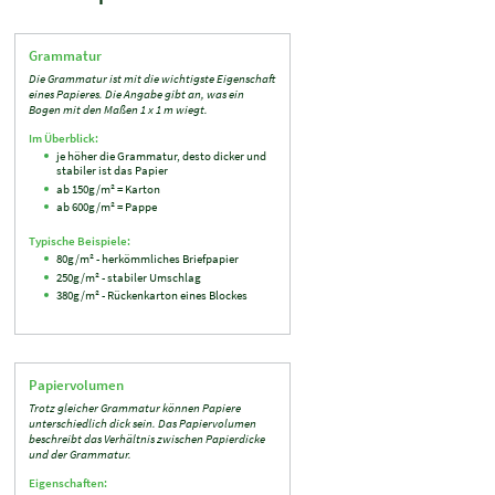
Grammatur
Die Grammatur ist mit die wichtigste Eigenschaft
eines Papieres. Die Angabe gibt an, was ein
Bogen mit den Maßen 1 x 1 m wiegt.
Im Überblick:
je höher die Grammatur, desto dicker und
stabiler ist das Papier
ab 150g/m² = Karton
ab 600g/m² = Pappe
Typische Beispiele:
80g/m² - herkömmliches Briefpapier
250g/m² - stabiler Umschlag
380g/m² - Rückenkarton eines Blockes
Papiervolumen
Trotz gleicher Grammatur können Papiere
unterschiedlich dick sein. Das Papiervolumen
beschreibt das Verhältnis zwischen Papierdicke
und der Grammatur.
Eigenschaften: