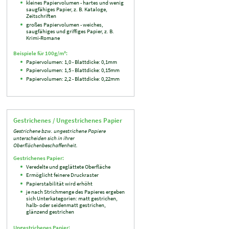
kleines Papiervolumen - hartes und wenig
saugfähiges Papier, z. B. Kataloge,
Zeitschriften
großes Papiervolumen - weiches,
saugfähiges und griffiges Papier, z. B.
Krimi-Romane
Beispiele für 100g/m²:
Papiervolumen: 1,0 - Blattdicke: 0,1mm
Papiervolumen: 1,5 - Blattdicke: 0,15mm
Papiervolumen: 2,2 - Blattdicke: 0,22mm
Gestrichenes / Ungestrichenes Papier
Gestrichene bzw. ungestrichene Papiere
unterscheiden sich in ihrer
Oberflächenbeschaffenheit.
Gestrichenes Papier:
Veredelte und geglättete Oberfläche
Ermöglicht feinere Druckraster
Papierstabilität wird erhöht
je nach Strichmenge des Papieres ergeben
sich Unterkategorien: matt gestrichen,
halb- oder seidenmatt gestrichen,
glänzend gestrichen
Ungestrichenes Papier: