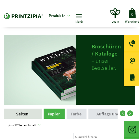
0
Produkte
Menü
Login
Warenkor
Broschüren
/ Kataloge
– unser
Bestseller.
Seiten
Papier
Farbe
Auflage und Produkti
plus 72 Seiten Inhalt