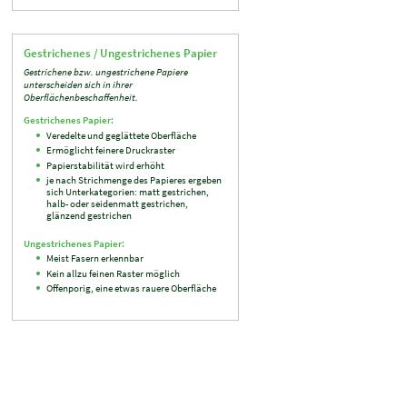
Gestrichenes / Ungestrichenes Papier
Gestrichene bzw. ungestrichene Papiere
unterscheiden sich in ihrer
Oberflächenbeschaffenheit.
Gestrichenes Papier:
Veredelte und geglättete Oberfläche
Ermöglicht feinere Druckraster
Papierstabilität wird erhöht
je nach Strichmenge des Papieres ergeben
sich Unterkategorien: matt gestrichen,
halb- oder seidenmatt gestrichen,
glänzend gestrichen
Ungestrichenes Papier:
Meist Fasern erkennbar
Kein allzu feinen Raster möglich
Offenporig, eine etwas rauere Oberfläche