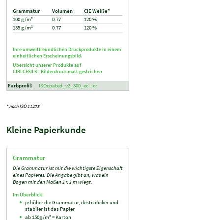
Grammatur
Volumen
CIE Weiße*
100 g/m²
0.77
120 %
135 g/m²
0.77
120 %
Ihre umweltfreundlichen Druckprodukte in einem
einheitlichen Erscheinungsbild.
Übersicht unserer Produkte auf
CIRLCESILK |
Bilderdruck matt gestrichen
Farbprofil:
ISOcoated_v2_300_eci.icc
* nach ISO 11475
Kleine Papierkunde
Grammatur
Die Grammatur ist mit die wichtigste Eigenschaft
eines Papieres. Die Angabe gibt an, was ein
Bogen mit den Maßen 1 x 1 m wiegt.
Im Überblick:
je höher die Grammatur, desto dicker und
stabiler ist das Papier
ab 150g/m² = Karton