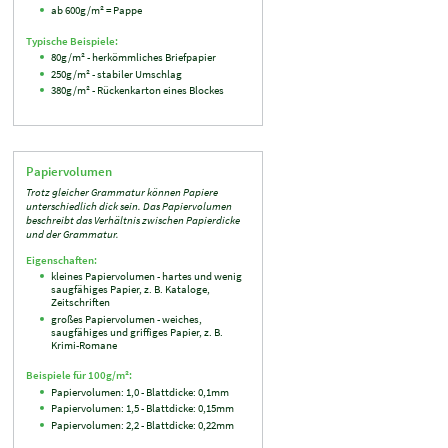
ab 600g/m² = Pappe
Typische Beispiele:
80g/m² - herkömmliches Briefpapier
250g/m² - stabiler Umschlag
380g/m² - Rückenkarton eines Blockes
Papiervolumen
Trotz gleicher Grammatur können Papiere
unterschiedlich dick sein. Das Papiervolumen
beschreibt das Verhältnis zwischen Papierdicke
und der Grammatur.
Eigenschaften:
kleines Papiervolumen - hartes und wenig
saugfähiges Papier, z. B. Kataloge,
Zeitschriften
großes Papiervolumen - weiches,
saugfähiges und griffiges Papier, z. B.
Krimi-Romane
Beispiele für 100g/m²:
Papiervolumen: 1,0 - Blattdicke: 0,1mm
Papiervolumen: 1,5 - Blattdicke: 0,15mm
Papiervolumen: 2,2 - Blattdicke: 0,22mm