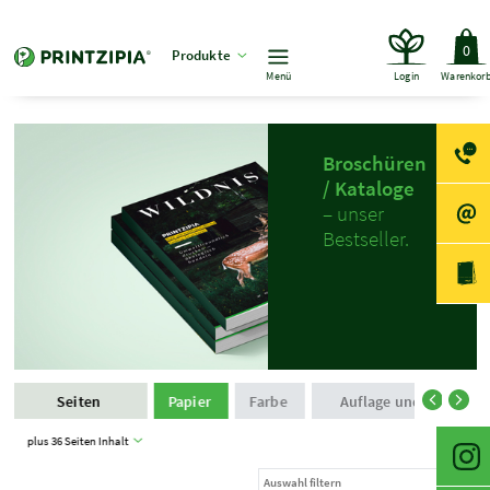
0
Produkte
Menü
Login
Warenkor
Broschüren
/ Kataloge
– unser
Bestseller.
Seiten
Papier
Farbe
Auflage und Produkti
plus 36 Seiten Inhalt