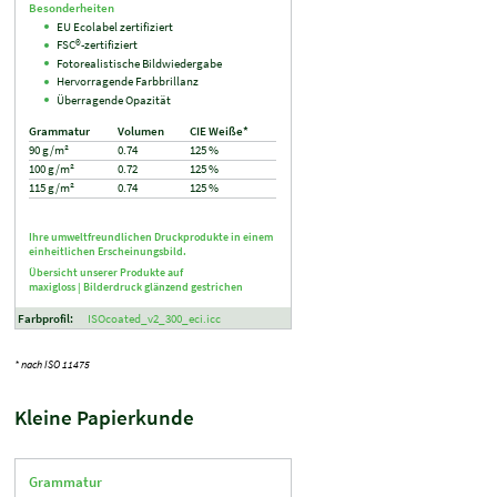
Besonderheiten
EU Ecolabel zertifiziert
FSC®-zertifiziert
Fotorealistische Bildwiedergabe
Hervorragende Farbbrillanz
Überragende Opazität
Grammatur
Volumen
CIE Weiße*
90 g/m²
0.74
125 %
100 g/m²
0.72
125 %
115 g/m²
0.74
125 %
Ihre umweltfreundlichen Druckprodukte in einem
einheitlichen Erscheinungsbild.
Übersicht unserer Produkte auf
maxigloss |
Bilderdruck glänzend gestrichen
Farbprofil:
ISOcoated_v2_300_eci.icc
* nach ISO 11475
Kleine Papierkunde
Grammatur