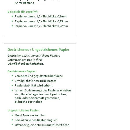
Krimi-Romane
Beispiele für 100g/m²:
Papiervolumen: 1,0 - Blattdicke: 0,1mm
Papiervolumen: 1,5 - Blattdicke: 0,15mm
Papiervolumen: 2,2 - Blattdicke: 0,22mm
Gestrichenes / Ungestrichenes Papier
Gestrichene bzw. ungestrichene Papiere
unterscheiden sich in ihrer
Oberflächenbeschaffenheit.
Gestrichenes Papier:
Veredelte und geglättete Oberfläche
Ermöglicht feinere Druckraster
Papierstabilität wird erhöht
je nach Strichmenge des Papieres ergeben
sich Unterkategorien: matt gestrichen,
halb- oder seidenmatt gestrichen,
glänzend gestrichen
Ungestrichenes Papier:
Meist Fasern erkennbar
Kein allzu feinen Raster möglich
Offenporig, eine etwas rauere Oberfläche