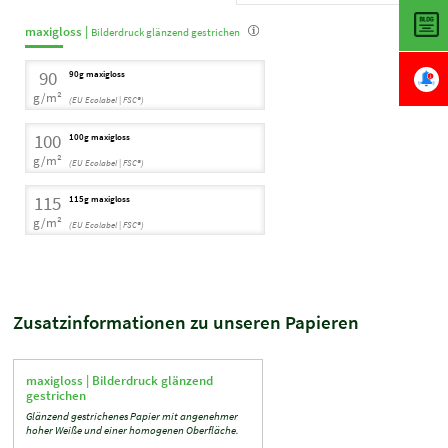
maxigloss |
Bilderdruck glänzend gestrichen
90
90g maxigloss
g/m²
(EU Ecolabel | FSC®)
100
100g maxigloss
g/m²
(EU Ecolabel | FSC®)
115
115g maxigloss
g/m²
(EU Ecolabel | FSC®)
Zusatzinformationen zu unseren Papieren
maxigloss |
Bilderdruck glänzend
gestrichen
Glänzend gestrichenes Papier mit angenehmer
hoher Weiße und einer homogenen Oberfläche.