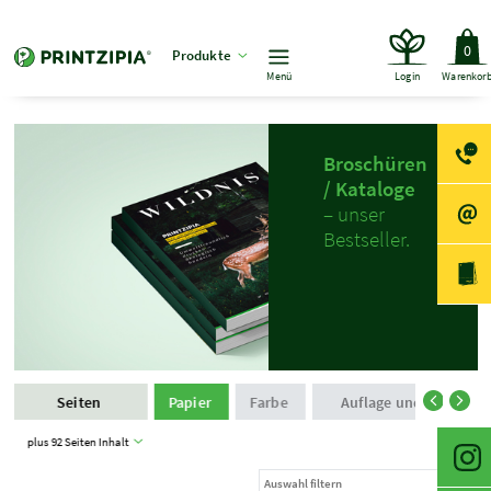
0
Produkte
Menü
Login
Warenkor
Broschüren
/ Kataloge
– unser
Bestseller.
Seiten
Papier
Farbe
Auflage und Produkti
plus 92 Seiten Inhalt