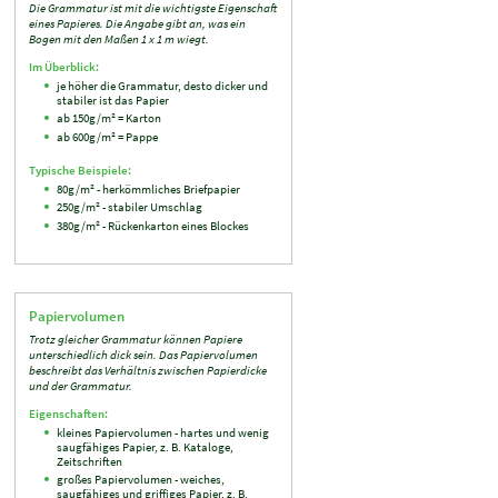
Die Grammatur ist mit die wichtigste Eigenschaft
eines Papieres. Die Angabe gibt an, was ein
Bogen mit den Maßen 1 x 1 m wiegt.
Im Überblick:
je höher die Grammatur, desto dicker und
stabiler ist das Papier
ab 150g/m² = Karton
ab 600g/m² = Pappe
Typische Beispiele:
80g/m² - herkömmliches Briefpapier
250g/m² - stabiler Umschlag
380g/m² - Rückenkarton eines Blockes
Papiervolumen
Trotz gleicher Grammatur können Papiere
unterschiedlich dick sein. Das Papiervolumen
beschreibt das Verhältnis zwischen Papierdicke
und der Grammatur.
Eigenschaften:
kleines Papiervolumen - hartes und wenig
saugfähiges Papier, z. B. Kataloge,
Zeitschriften
großes Papiervolumen - weiches,
saugfähiges und griffiges Papier, z. B.