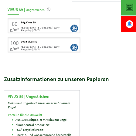
VIVUS 89 |
Ungestrichen
80
80g Vivus 89
(Blauer Engel | EU-Ecolabel | 100%
g/m²
Recycling | FSC®)
100
100g Vivus 89
(Blauer Engel | EU-Ecolabel | 100%
g/m²
Recycling | FSC®)
Zusatzinformationen zu unseren Papieren
VIVUS 89 |
Ungestrichen
Matt-weiß ungestrichenes Papier mit Blauem
Engel.
Vorteile für die Umwelt:
Aus 100% Altpapier mit Blauem Engel
Klimaneutral produziert
FSC®-recycled credit
Energie- und wassersparend hergestellt