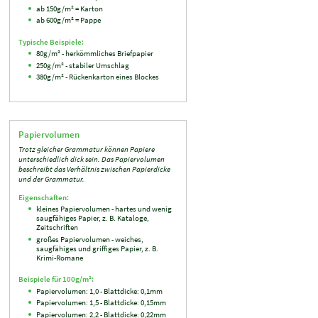
ab 150g/m² = Karton
ab 600g/m² = Pappe
Typische Beispiele:
80g/m² - herkömmliches Briefpapier
250g/m² - stabiler Umschlag
380g/m² - Rückenkarton eines Blockes
Papiervolumen
Trotz gleicher Grammatur können Papiere
unterschiedlich dick sein. Das Papiervolumen
beschreibt das Verhältnis zwischen Papierdicke
und der Grammatur.
Eigenschaften:
kleines Papiervolumen - hartes und wenig
saugfähiges Papier, z. B. Kataloge,
Zeitschriften
großes Papiervolumen - weiches,
saugfähiges und griffiges Papier, z. B.
Krimi-Romane
Beispiele für 100g/m²:
Papiervolumen: 1,0 - Blattdicke: 0,1mm
Papiervolumen: 1,5 - Blattdicke: 0,15mm
Papiervolumen: 2,2 - Blattdicke: 0,22mm