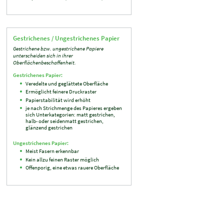
Gestrichenes / Ungestrichenes Papier
Gestrichene bzw. ungestrichene Papiere
unterscheiden sich in ihrer
Oberflächenbeschaffenheit.
Gestrichenes Papier:
Veredelte und geglättete Oberfläche
Ermöglicht feinere Druckraster
Papierstabilität wird erhöht
je nach Strichmenge des Papieres ergeben
sich Unterkategorien: matt gestrichen,
halb- oder seidenmatt gestrichen,
glänzend gestrichen
Ungestrichenes Papier:
Meist Fasern erkennbar
Kein allzu feinen Raster möglich
Offenporig, eine etwas rauere Oberfläche