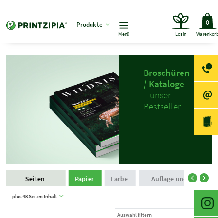
0
Produkte
Menü
Login
Warenkor
Broschüren
/ Kataloge
– unser
Bestseller.
Seiten
Papier
Farbe
Auflage und Produkti
plus 48 Seiten Inhalt