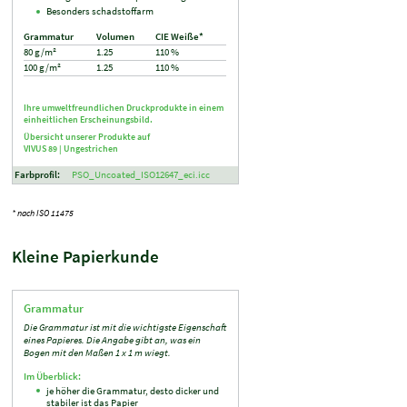
Besonders schadstoffarm
Grammatur
Volumen
CIE Weiße*
80 g/m²
1.25
110 %
100 g/m²
1.25
110 %
Ihre umweltfreundlichen Druckprodukte in einem
einheitlichen Erscheinungsbild.
Übersicht unserer Produkte auf
VIVUS 89 |
Ungestrichen
Farbprofil:
PSO_Uncoated_ISO12647_eci.icc
* nach ISO 11475
Kleine Papierkunde
Grammatur
Die Grammatur ist mit die wichtigste Eigenschaft
eines Papieres. Die Angabe gibt an, was ein
Bogen mit den Maßen 1 x 1 m wiegt.
Im Überblick:
je höher die Grammatur, desto dicker und
stabiler ist das Papier