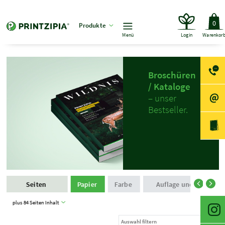
0
Produkte
Menü
Login
Warenkor
Broschüren
/ Kataloge
– unser
Bestseller.
Seiten
Papier
Farbe
Auflage und Produkti
plus 84 Seiten Inhalt