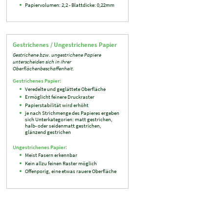
Papiervolumen: 2,2 - Blattdicke: 0,22mm
Gestrichenes / Ungestrichenes Papier
Gestrichene bzw. ungestrichene Papiere
unterscheiden sich in ihrer
Oberflächenbeschaffenheit.
Gestrichenes Papier:
Veredelte und geglättete Oberfläche
Ermöglicht feinere Druckraster
Papierstabilität wird erhöht
je nach Strichmenge des Papieres ergeben
sich Unterkategorien: matt gestrichen,
halb- oder seidenmatt gestrichen,
glänzend gestrichen
Ungestrichenes Papier:
Meist Fasern erkennbar
Kein allzu feinen Raster möglich
Offenporig, eine etwas rauere Oberfläche