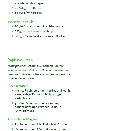
stabiler ist das Papier
ab 150g/m² = Karton
ab 600g/m² = Pappe
Typische Beispiele:
80g/m² - herkömmliches Briefpapier
250g/m² - stabiler Umschlag
380g/m² - Rückenkarton eines Blockes
Papiervolumen
Trotz gleicher Grammatur können Papiere
unterschiedlich dick sein. Das Papiervolumen
beschreibt das Verhältnis zwischen Papierdicke
und der Grammatur.
Eigenschaften:
kleines Papiervolumen - hartes und wenig
saugfähiges Papier, z. B. Kataloge,
Zeitschriften
großes Papiervolumen - weiches,
saugfähiges und griffiges Papier, z. B.
Krimi-Romane
Beispiele für 100g/m²:
Papiervolumen: 1,0 - Blattdicke: 0,1mm
Papiervolumen: 1,5 - Blattdicke: 0,15mm