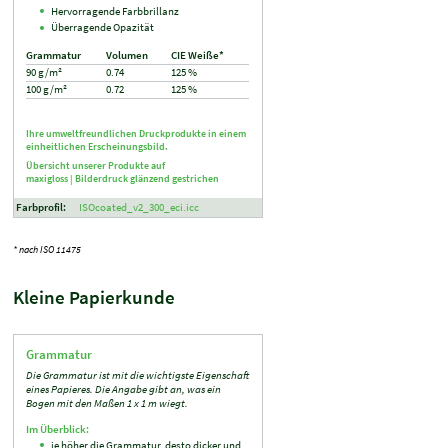
Hervorragende Farbbrillanz
Überragende Opazität
Grammatur
Volumen
CIE Weiße*
90 g/m²
0.74
125 %
100 g/m²
0.72
125 %
Ihre umweltfreundlichen Druckprodukte in einem
einheitlichen Erscheinungsbild.
Übersicht unserer Produkte auf
maxigloss |
Bilderdruck glänzend gestrichen
Farbprofil:
ISOcoated_v2_300_eci.icc
* nach ISO 11475
Kleine Papierkunde
Grammatur
Die Grammatur ist mit die wichtigste Eigenschaft
eines Papieres. Die Angabe gibt an, was ein
Bogen mit den Maßen 1 x 1 m wiegt.
Im Überblick:
je höher die Grammatur, desto dicker und