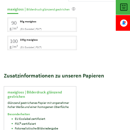
maxigloss |
Bilderdruck glänzend gestrichen
90
90g maxigloss
g/m²
(EU Ecolabel | FSC®)
100
100g maxigloss
g/m²
(EU Ecolabel | FSC®)
Zusatzinformationen zu unseren Papieren
maxigloss |
Bilderdruck glänzend
gestrichen
Glänzend gestrichenes Papier mit angenehmer
hoher Weiße und einer homogenen Oberfläche.
Besonderheiten
EU Ecolabel zertifiziert
FSC®-zertifiziert
Fotorealistische Bildwiedergabe