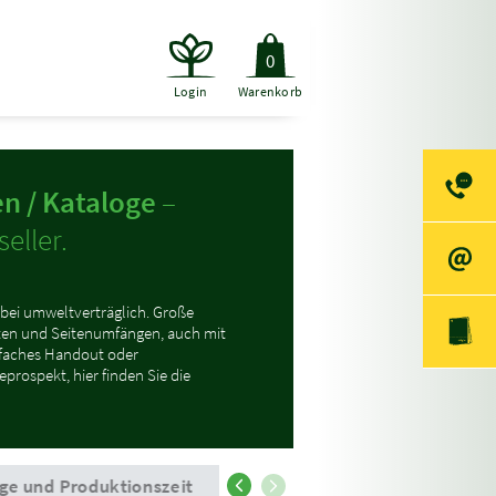
0
Login
Warenkorb
n / Kataloge
–
eller.
bei umweltverträglich. Große
en und Seitenumfängen, auch mit
nfaches Handout oder
prospekt, hier finden Sie die
ge und Produktionszeit