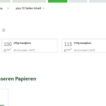
oss
plus 72 Seiten Inhalt
100
115
100g maxigloss
115g maxigloss
g/m²
g/m²
(EU Ecolabel | FSC®)
(EU Ecolabel | FSC®)
nseren Papieren
hmer