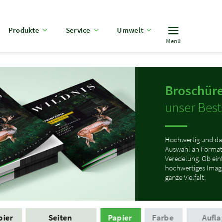
Produkte
Service
Umwelt
Menü
Broschüre
unser Bests
Hochwertig und da
Auswahl an Format
Veredelung. Ob ei
hochwertiges Image
ganze Vielfalt.
pier
Seiten
Papier
Farbe
Aufla