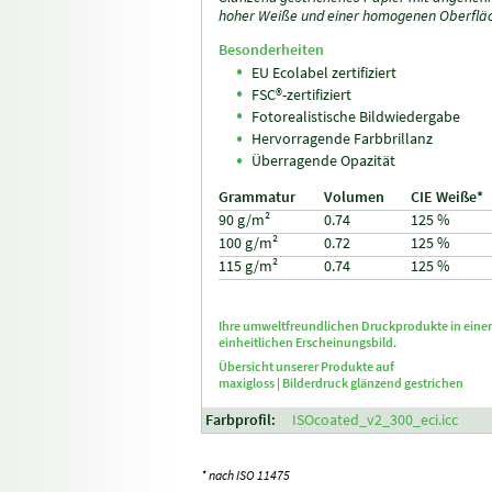
hoher Weiße und einer homogenen Oberflä
Besonderheiten
EU Ecolabel zertifiziert
FSC®-zertifiziert
Fotorealistische Bildwiedergabe
Hervorragende Farbbrillanz
Überragende Opazität
Grammatur
Volumen
CIE Weiße*
90 g/m²
0.74
125 %
100 g/m²
0.72
125 %
115 g/m²
0.74
125 %
Ihre umweltfreundlichen Druckprodukte in ein
einheitlichen Erscheinungsbild.
Übersicht unserer Produkte auf
maxigloss |
Bilderdruck glänzend gestrichen
Farbprofil:
ISOcoated_v2_300_eci.icc
* nach ISO 11475