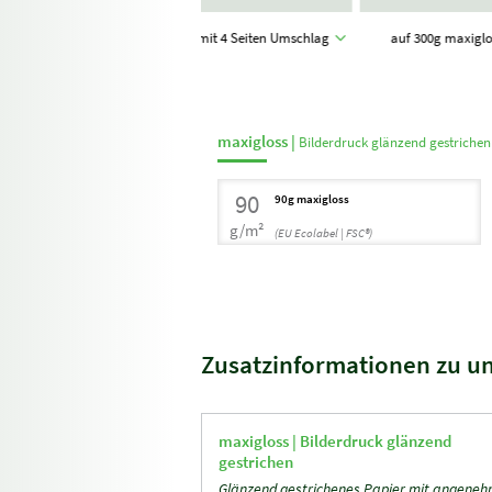
mmer)
A4 hoch
mit 4 Seiten Umschlag
auf 300g maxigl
(21,0 x 29,7 cm)
maxigloss |
Bilderdruck glänzend gestrichen
90
90g maxigloss
g/m²
(EU Ecolabel | FSC®)
Zusatzinformationen zu u
maxigloss |
Bilderdruck glänzend
gestrichen
Glänzend gestrichenes Papier mit angene