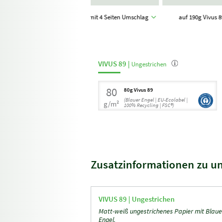
mmer)
A4 Quadrat
mit 4 Seiten Umschlag
auf 190g Vivus 
(21,0 x 21,0 cm)
VIVUS 89 |
Ungestrichen
80
80g Vivus 89
(Blauer Engel | EU-Ecolabel |
g/m²
100% Recycling | FSC®)
Zusatzinformationen zu u
VIVUS 89 |
Ungestrichen
Matt-weiß ungestrichenes Papier mit Blau
Engel.