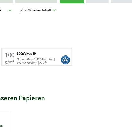
89
plus 76 Seiten Inhalt
100
100g Vivus 89
(Blauer Engel | EU-Ecolabel |
g/m²
100% Recycling | FSC®)
nseren Papieren
em