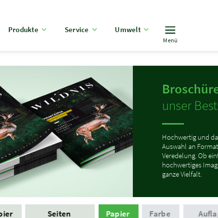
Produkte
Service
Umwelt
Menü
Broschüre
unser Bests
Hochwertig und da
Auswahl an Format
Veredelung. Ob ei
hochwertiges Image
ganze Vielfalt.
pier
Seiten
Papier
Farbe
Aufla