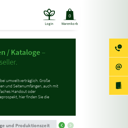
0
Login
Warenkorb
n / Kataloge
–
eller.
bei umweltverträglich. Große
en und Seitenumfängen, auch mit
nfaches Handout oder
prospekt, hier finden Sie die
ge und Produktionszeit