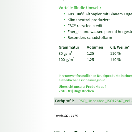
Vorteile für die Umwelt:
Aus 100% Altpapier mit Blauem Enge
Klimaneutral produziert
FSC®-recycled credit
Energie- und wassersparend hergeste
Besonders schadstoffarm
Grammatur
Volumen
CIE Weiße*
80 g/m²
1.25
110 %
100 g/m²
1.25
110 %
Ihre umweltfreundlichen Druckprodukte in ein
einheitlichen Erscheinungsbild.
Übersicht unserer Produkte auf
VIVUS 89 |
Ungestrichen
Farbprofil:
PSO_Uncoated_ISO12647_eci.i
* nach ISO 11475