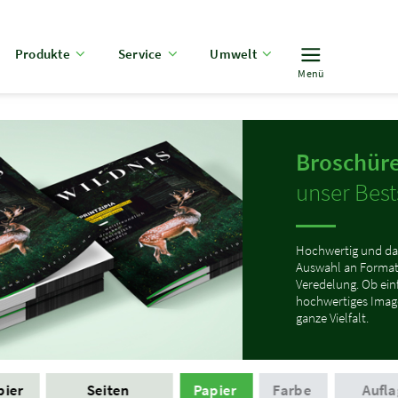
Produkte
Service
Umwelt
Menü
Broschüre
unser Bests
Hochwertig und da
Auswahl an Format
Veredelung. Ob ei
hochwertiges Image
ganze Vielfalt.
pier
Seiten
Papier
Farbe
Aufla