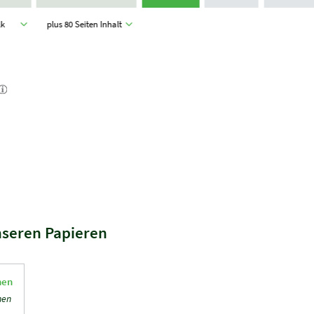
ilk
plus 80 Seiten Inhalt
nseren Papieren
hen
hen