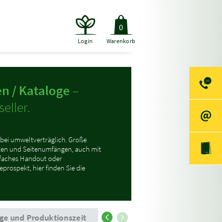
0
Login
Warenkorb
n / Kataloge
–
eller.
bei umweltverträglich. Große
en und Seitenumfängen, auch mit
nfaches Handout oder
prospekt, hier finden Sie die
ge und Produktionszeit