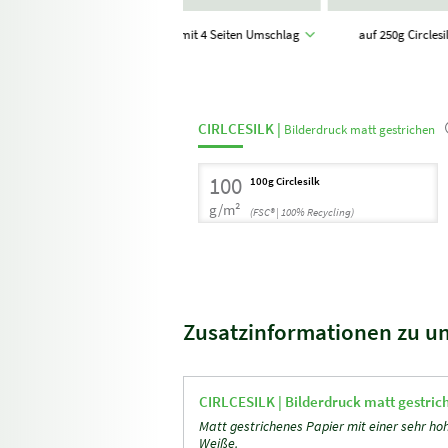
mmer)
A4 quer
mit 4 Seiten Umschlag
auf 250g Circles
(29,7 x 21,0 cm)
CIRLCESILK |
Bilderdruck matt gestrichen
100
100g Circlesilk
g/m²
(FSC® | 100% Recycling)
Zusatzinformationen zu u
CIRLCESILK |
Bilderdruck matt gestric
Matt gestrichenes Papier mit einer sehr ho
Weiße.