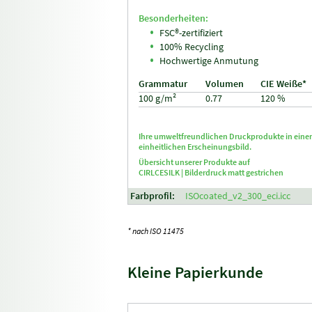
Besonderheiten:
FSC®-zertifiziert
100% Recycling
Hochwertige Anmutung
Grammatur
Volumen
CIE Weiße*
100 g/m²
0.77
120 %
Ihre umweltfreundlichen Druckprodukte in ein
einheitlichen Erscheinungsbild.
Übersicht unserer Produkte auf
CIRLCESILK |
Bilderdruck matt gestrichen
Farbprofil:
ISOcoated_v2_300_eci.icc
* nach ISO 11475
Kleine Papierkunde