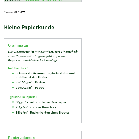
* nach ISO 11475
Kleine Papierkunde
Grammatur
Die Grammatur ist mit die wichtigste Eigenschaft
eines Papieres. Die Angabe gibt an, was ein
Bogen mit den Maßen 1 x 1 m wiegt.
Im Überblick:
je höher die Grammatur, desto dicker und
stabiler ist das Papier
ab 150g/m² = Karton
ab 600g/m² = Pappe
Typische Beispiele:
80g/m² - herkömmliches Briefpapier
250g/m² - stabiler Umschlag
380g/m² - Rückenkarton eines Blockes
Papiervolumen