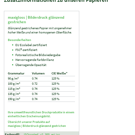
maxigloss |
Bilderdruck glänzend
gestrichen
Glänzend gestrichenes Papier mit angenehmer
hoher Weiße und einer homogenen Oberfläche.
Besonderheiten
EU Ecolabel zertifiziert
FSC®-zertifiziert
Fotorealistische Bildwiedergabe
Hervorragende Farbbrillanz
Überragende Opazität
Grammatur
Volumen
CIE Weiße*
90 g/m²
0.74
125 %
100 g/m²
0.72
125 %
115 g/m²
0.74
125 %
135 g/m²
0.74
125 %
150 g/m²
0.74
125 %
Ihre umweltfreundlichen Druckprodukte in einem
einheitlichen Erscheinungsbild.
Übersicht unserer Produkte auf
maxigloss |
Bilderdruck glänzend gestrichen
Farbprofil:
ISOcoated_v2_300_eci.icc