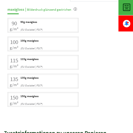
maxigloss |
Bilderdruck glänzend gestrichen
90
90g maxigloss
g/m²
(EU Ecolabel | FSC®)
100
100g maxigloss
g/m²
(EU Ecolabel | FSC®)
115
115g maxigloss
g/m²
(EU Ecolabel | FSC®)
135
135g maxigloss
g/m²
(EU Ecolabel | FSC®)
150
150g maxigloss
g/m²
(EU Ecolabel | FSC®)
Zusatzinformationen zu unseren Papieren