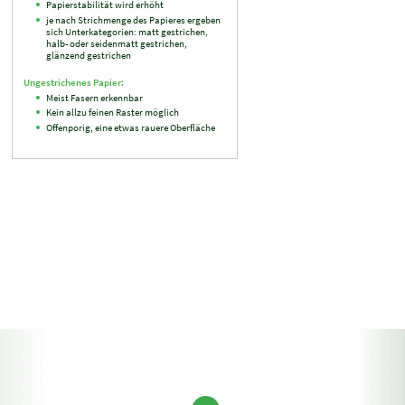
Papierstabilität wird erhöht
je nach Strichmenge des Papieres ergeben
sich Unterkategorien: matt gestrichen,
halb- oder seidenmatt gestrichen,
glänzend gestrichen
Ungestrichenes Papier:
Meist Fasern erkennbar
Kein allzu feinen Raster möglich
Offenporig, eine etwas rauere Oberfläche