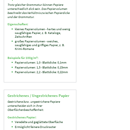
Trotz gleicher Grammatur können Papiere
unterschiedlich dick sein. Das Papiervolumen
beschreibt das Verhältnis zwischen Papierdicke
und der Grammatur.
Eigenschaften:
kleines Papiervolumen - hartes und wenig
saugfähiges Papier, z. B. Kataloge,
Zeitschriften
großes Papiervolumen - weiches,
saugfähiges und griffiges Papier, z. B.
Krimi-Romane
Beispiele für 100g/m²:
Papiervolumen: 1,0 - Blattdicke: 0,1mm
Papiervolumen: 1,5 - Blattdicke: 0,15mm
Papiervolumen: 2,2 - Blattdicke: 0,22mm
Gestrichenes / Ungestrichenes Papier
Gestrichene bzw. ungestrichene Papiere
unterscheiden sich in ihrer
Oberflächenbeschaffenheit.
Gestrichenes Papier:
Veredelte und geglättete Oberfläche
Ermöglicht feinere Druckraster