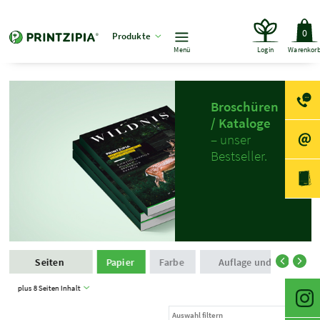
0
Produkte
Menü
Login
Warenkor
Broschüren
/ Kataloge
– unser
Bestseller.
Seiten
Papier
Farbe
Auflage und Produktio
plus 8 Seiten Inhalt