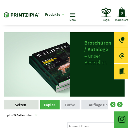
0
Produkte
Menü
Login
Warenkor
Broschüren
/ Kataloge
– unser
Bestseller.
Seiten
Papier
Farbe
Auflage und Produkti
plus 24 Seiten Inhalt