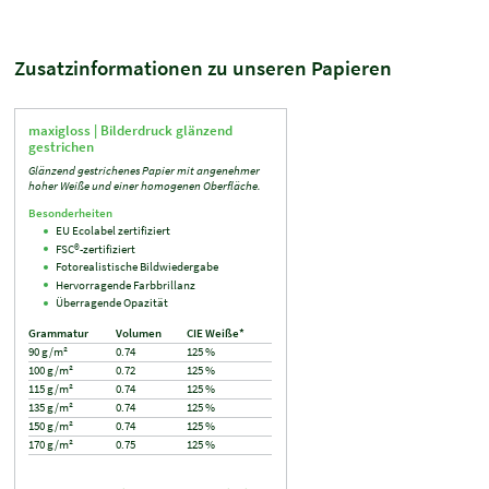
Zusatzinformationen zu unseren Papieren
maxigloss |
Bilderdruck glänzend
gestrichen
Glänzend gestrichenes Papier mit angenehmer
hoher Weiße und einer homogenen Oberfläche.
Besonderheiten
EU Ecolabel zertifiziert
FSC®-zertifiziert
Fotorealistische Bildwiedergabe
Hervorragende Farbbrillanz
Überragende Opazität
Grammatur
Volumen
CIE Weiße*
90 g/m²
0.74
125 %
100 g/m²
0.72
125 %
115 g/m²
0.74
125 %
135 g/m²
0.74
125 %
150 g/m²
0.74
125 %
170 g/m²
0.75
125 %