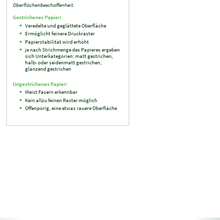
Oberflächenbeschaffenheit.
Gestrichenes Papier:
Veredelte und geglättete Oberfläche
Ermöglicht feinere Druckraster
Papierstabilität wird erhöht
je nach Strichmenge des Papieres ergeben
sich Unterkategorien: matt gestrichen,
halb- oder seidenmatt gestrichen,
glänzend gestrichen
Ungestrichenes Papier:
Meist Fasern erkennbar
Kein allzu feinen Raster möglich
Offenporig, eine etwas rauere Oberfläche