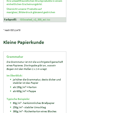
Ihre umweltfreundlichen Druckprodukte in einem
einheitlichen Erscheinungsbild.
Übersicht unserer Produkte auf
maxigloss |
Bilderdruck glänzend gestrichen
Farbprofil:
ISOcoated_v2_300_eci.icc
* nach ISO 11475
Kleine Papierkunde
Grammatur
Die Grammatur ist mit die wichtigste Eigenschaft
eines Papieres. Die Angabe gibt an, was ein
Bogen mit den Maßen 1 x 1 m wiegt.
Im Überblick:
je höher die Grammatur, desto dicker und
stabiler ist das Papier
ab 150g/m² = Karton
ab 600g/m² = Pappe
Typische Beispiele:
80g/m² - herkömmliches Briefpapier
250g/m² - stabiler Umschlag
380g/m² - Rückenkarton eines Blockes