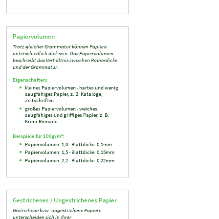
Papiervolumen
Trotz gleicher Grammatur können Papiere
unterschiedlich dick sein. Das Papiervolumen
beschreibt das Verhältnis zwischen Papierdicke
und der Grammatur.
Eigenschaften:
kleines Papiervolumen - hartes und wenig
saugfähiges Papier, z. B. Kataloge,
Zeitschriften
großes Papiervolumen - weiches,
saugfähiges und griffiges Papier, z. B.
Krimi-Romane
Beispiele für 100g/m²:
Papiervolumen: 1,0 - Blattdicke: 0,1mm
Papiervolumen: 1,5 - Blattdicke: 0,15mm
Papiervolumen: 2,2 - Blattdicke: 0,22mm
Gestrichenes / Ungestrichenes Papier
Gestrichene bzw. ungestrichene Papiere
unterscheiden sich in ihrer