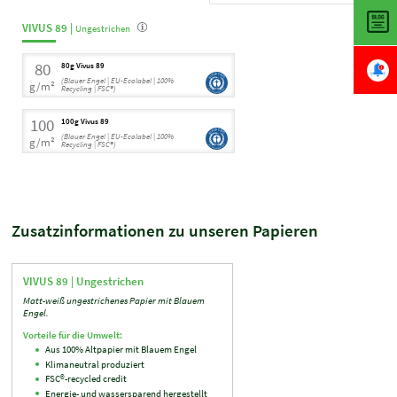
VIVUS 89 |
Ungestrichen
80
80g Vivus 89
(Blauer Engel | EU-Ecolabel | 100%
g/m²
Recycling | FSC®)
100
100g Vivus 89
(Blauer Engel | EU-Ecolabel | 100%
g/m²
Recycling | FSC®)
Zusatzinformationen zu unseren Papieren
VIVUS 89 |
Ungestrichen
Matt-weiß ungestrichenes Papier mit Blauem
Engel.
Vorteile für die Umwelt:
Aus 100% Altpapier mit Blauem Engel
Klimaneutral produziert
FSC®-recycled credit
Energie- und wassersparend hergestellt