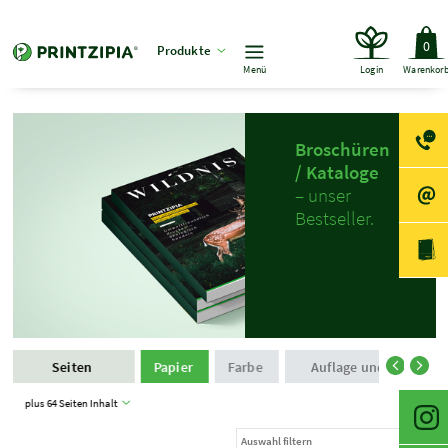
0
Produkte
Menü
Login
Warenkor
Broschüren
/ Kataloge
– unser
Bestseller.
Seiten
Papier
Farbe
Auflage und Produkti
plus 64 Seiten Inhalt