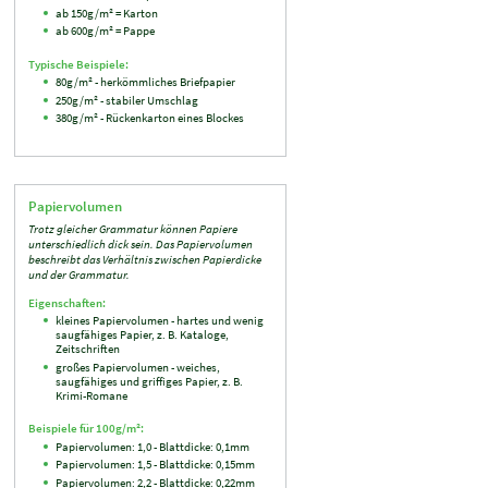
ab 150g/m² = Karton
ab 600g/m² = Pappe
Typische Beispiele:
80g/m² - herkömmliches Briefpapier
250g/m² - stabiler Umschlag
380g/m² - Rückenkarton eines Blockes
Papiervolumen
Trotz gleicher Grammatur können Papiere
unterschiedlich dick sein. Das Papiervolumen
beschreibt das Verhältnis zwischen Papierdicke
und der Grammatur.
Eigenschaften:
kleines Papiervolumen - hartes und wenig
saugfähiges Papier, z. B. Kataloge,
Zeitschriften
großes Papiervolumen - weiches,
saugfähiges und griffiges Papier, z. B.
Krimi-Romane
Beispiele für 100g/m²:
Papiervolumen: 1,0 - Blattdicke: 0,1mm
Papiervolumen: 1,5 - Blattdicke: 0,15mm
Papiervolumen: 2,2 - Blattdicke: 0,22mm