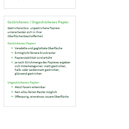
Gestrichenes / Ungestrichenes Papier
Gestrichene bzw. ungestrichene Papiere
unterscheiden sich in ihrer
Oberflächenbeschaffenheit.
Gestrichenes Papier:
Veredelte und geglättete Oberfläche
Ermöglicht feinere Druckraster
Papierstabilität wird erhöht
je nach Strichmenge des Papieres ergeben
sich Unterkategorien: matt gestrichen,
halb- oder seidenmatt gestrichen,
glänzend gestrichen
Ungestrichenes Papier:
Meist Fasern erkennbar
Kein allzu feinen Raster möglich
Offenporig, eine etwas rauere Oberfläche