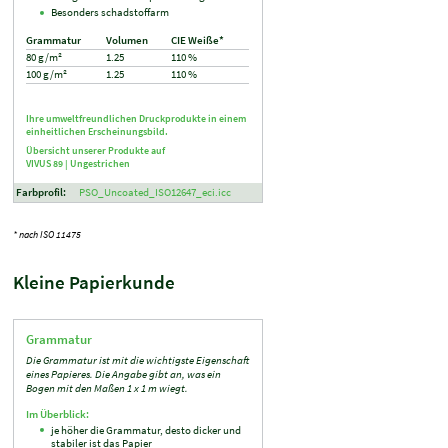
Besonders schadstoffarm
Grammatur
Volumen
CIE Weiße*
80 g/m²
1.25
110 %
100 g/m²
1.25
110 %
Ihre umweltfreundlichen Druckprodukte in einem
einheitlichen Erscheinungsbild.
Übersicht unserer Produkte auf
VIVUS 89 |
Ungestrichen
Farbprofil:
PSO_Uncoated_ISO12647_eci.icc
* nach ISO 11475
Kleine Papierkunde
Grammatur
Die Grammatur ist mit die wichtigste Eigenschaft
eines Papieres. Die Angabe gibt an, was ein
Bogen mit den Maßen 1 x 1 m wiegt.
Im Überblick:
je höher die Grammatur, desto dicker und
stabiler ist das Papier