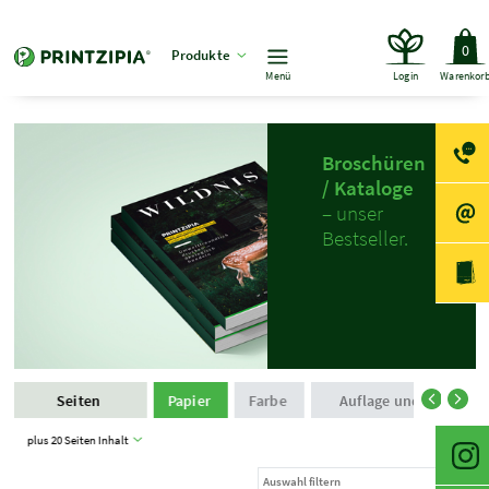
0
Produkte
Menü
Login
Warenkor
Broschüren
/ Kataloge
– unser
Bestseller.
Seiten
Papier
Farbe
Auflage und Produkti
plus 20 Seiten Inhalt