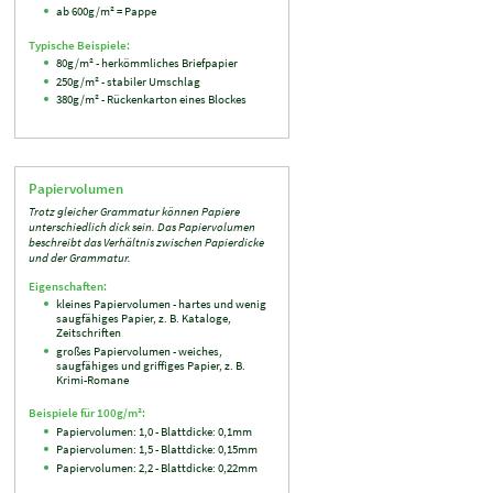
ab 600g/m² = Pappe
Typische Beispiele:
80g/m² - herkömmliches Briefpapier
250g/m² - stabiler Umschlag
380g/m² - Rückenkarton eines Blockes
Papiervolumen
Trotz gleicher Grammatur können Papiere
unterschiedlich dick sein. Das Papiervolumen
beschreibt das Verhältnis zwischen Papierdicke
und der Grammatur.
Eigenschaften:
kleines Papiervolumen - hartes und wenig
saugfähiges Papier, z. B. Kataloge,
Zeitschriften
großes Papiervolumen - weiches,
saugfähiges und griffiges Papier, z. B.
Krimi-Romane
Beispiele für 100g/m²:
Papiervolumen: 1,0 - Blattdicke: 0,1mm
Papiervolumen: 1,5 - Blattdicke: 0,15mm
Papiervolumen: 2,2 - Blattdicke: 0,22mm