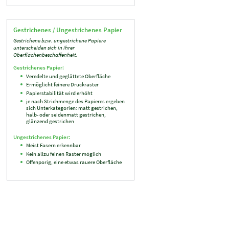
Gestrichenes / Ungestrichenes Papier
Gestrichene bzw. ungestrichene Papiere
unterscheiden sich in ihrer
Oberflächenbeschaffenheit.
Gestrichenes Papier:
Veredelte und geglättete Oberfläche
Ermöglicht feinere Druckraster
Papierstabilität wird erhöht
je nach Strichmenge des Papieres ergeben
sich Unterkategorien: matt gestrichen,
halb- oder seidenmatt gestrichen,
glänzend gestrichen
Ungestrichenes Papier:
Meist Fasern erkennbar
Kein allzu feinen Raster möglich
Offenporig, eine etwas rauere Oberfläche