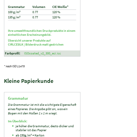
Grammatur
Volumen
CIE Weiße*
100 g/m²
0.77
120 %
135 g/m²
0.77
120 %
Ihre umweltfreundlichen Druckprodukte in einem
einheitlichen Erscheinungsbild.
Übersicht unserer Produkte auf
CIRLCESILK |
Bilderdruck matt gestrichen
Farbprofil:
ISOcoated_v2_300_eci.icc
* nach ISO 11475
Kleine Papierkunde
Grammatur
Die Grammatur ist mit die wichtigste Eigenschaft
eines Papieres. Die Angabe gibt an, was ein
Bogen mit den Maßen 1 x 1 m wiegt.
Im Überblick:
je höher die Grammatur, desto dicker und
stabiler ist das Papier
ab 150g/m² = Karton