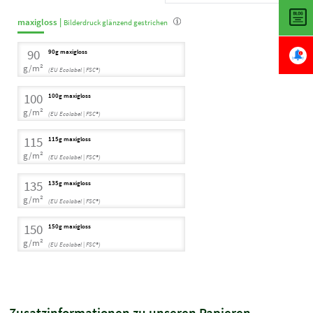
maxigloss |
Bilderdruck glänzend gestrichen
90
90g maxigloss
g/m²
(EU Ecolabel | FSC®)
100
100g maxigloss
g/m²
(EU Ecolabel | FSC®)
115
115g maxigloss
g/m²
(EU Ecolabel | FSC®)
135
135g maxigloss
g/m²
(EU Ecolabel | FSC®)
150
150g maxigloss
g/m²
(EU Ecolabel | FSC®)
Zusatzinformationen zu unseren Papieren