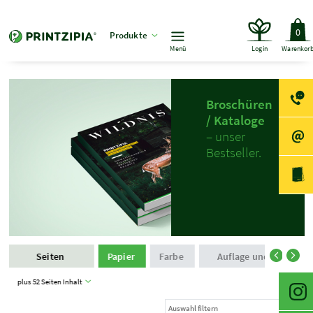
0
Produkte
Menü
Login
Warenkor
Broschüren
/ Kataloge
– unser
Bestseller.
Seiten
Papier
Farbe
Auflage und Produkti
plus 52 Seiten Inhalt