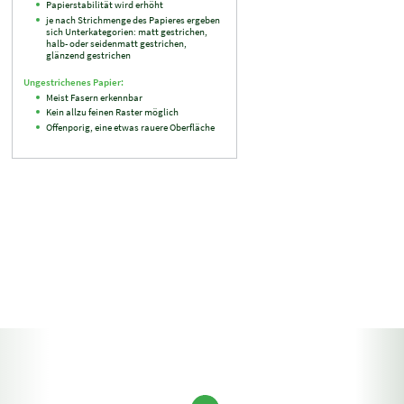
Papierstabilität wird erhöht
je nach Strichmenge des Papieres ergeben
sich Unterkategorien: matt gestrichen,
halb- oder seidenmatt gestrichen,
glänzend gestrichen
Ungestrichenes Papier:
Meist Fasern erkennbar
Kein allzu feinen Raster möglich
Offenporig, eine etwas rauere Oberfläche