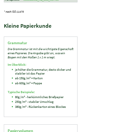
* nach ISO 11475
Kleine Papierkunde
Grammatur
Die Grammatur ist mit die wichtigste Eigenschaft
eines Papieres. Die Angabe gibt an, was ein
Bogen mit den Maßen 1 x 1 m wiegt.
Im Überblick:
je höher die Grammatur, desto dicker und
stabiler ist das Papier
ab 150g/m² = Karton
ab 600g/m² = Pappe
Typische Beispiele:
80g/m² - herkömmliches Briefpapier
250g/m² - stabiler Umschlag
380g/m² - Rückenkarton eines Blockes
Papiervolumen