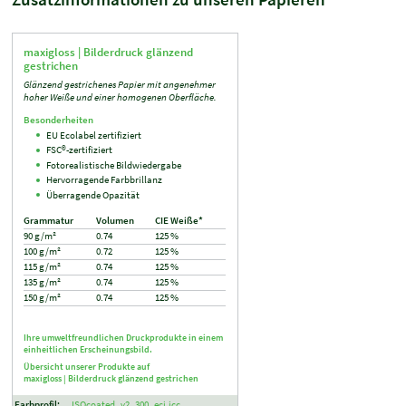
maxigloss |
Bilderdruck glänzend
gestrichen
Glänzend gestrichenes Papier mit angenehmer
hoher Weiße und einer homogenen Oberfläche.
Besonderheiten
EU Ecolabel zertifiziert
FSC®-zertifiziert
Fotorealistische Bildwiedergabe
Hervorragende Farbbrillanz
Überragende Opazität
Grammatur
Volumen
CIE Weiße*
90 g/m²
0.74
125 %
100 g/m²
0.72
125 %
115 g/m²
0.74
125 %
135 g/m²
0.74
125 %
150 g/m²
0.74
125 %
Ihre umweltfreundlichen Druckprodukte in einem
einheitlichen Erscheinungsbild.
Übersicht unserer Produkte auf
maxigloss |
Bilderdruck glänzend gestrichen
Farbprofil:
ISOcoated_v2_300_eci.icc