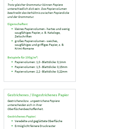
Trotz gleicher Grammatur können Papiere
unterschiedlich dick sein. Das Papiervolumen
beschreibt das Verhältnis zwischen Papierdicke
und der Grammatur.
Eigenschaften:
kleines Papiervolumen - hartes und wenig
saugfähiges Papier, z. B. Kataloge,
Zeitschriften
großes Papiervolumen - weiches,
saugfähiges und griffiges Papier, z. B.
Krimi-Romane
Beispiele für 100g/m²:
Papiervolumen: 1,0 - Blattdicke: 0,1mm
Papiervolumen: 1,5 - Blattdicke: 0,15mm
Papiervolumen: 2,2 - Blattdicke: 0,22mm
Gestrichenes / Ungestrichenes Papier
Gestrichene bzw. ungestrichene Papiere
unterscheiden sich in ihrer
Oberflächenbeschaffenheit.
Gestrichenes Papier:
Veredelte und geglättete Oberfläche
Ermöglicht feinere Druckraster