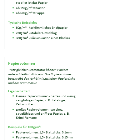
stabiler ist das Papier
ab 150g/m² = Karton
ab 600g/m² = Pappe
Typische Beispiele:
80g/m² - herkömmliches Briefpapier
250g/m² - stabiler Umschlag
380g/m² - Rückenkarton eines Blockes
Papiervolumen
Trotz gleicher Grammatur können Papiere
unterschiedlich dick sein. Das Papiervolumen
beschreibt das Verhältnis zwischen Papierdicke
und der Grammatur.
Eigenschaften:
kleines Papiervolumen - hartes und wenig
saugfähiges Papier, z. B. Kataloge,
Zeitschriften
großes Papiervolumen - weiches,
saugfähiges und griffiges Papier, z. B.
Krimi-Romane
Beispiele für 100g/m²:
Papiervolumen: 1,0 - Blattdicke: 0,1mm
Papiervolumen: 1,5 - Blattdicke: 0,15mm