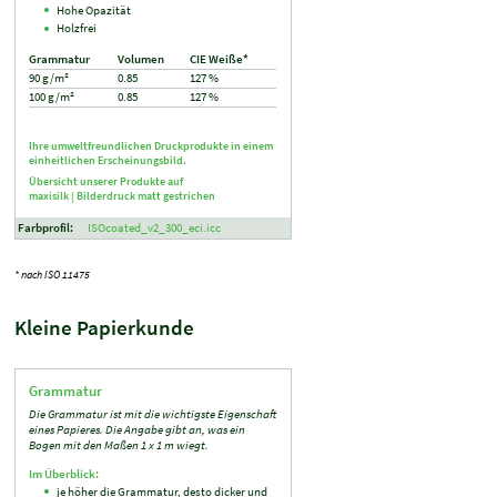
Hohe Opazität
Holzfrei
Grammatur
Volumen
CIE Weiße*
90 g/m²
0.85
127 %
100 g/m²
0.85
127 %
Ihre umweltfreundlichen Druckprodukte in einem
einheitlichen Erscheinungsbild.
Übersicht unserer Produkte auf
maxisilk |
Bilderdruck matt gestrichen
Farbprofil:
ISOcoated_v2_300_eci.icc
* nach ISO 11475
Kleine Papierkunde
Grammatur
Die Grammatur ist mit die wichtigste Eigenschaft
eines Papieres. Die Angabe gibt an, was ein
Bogen mit den Maßen 1 x 1 m wiegt.
Im Überblick:
je höher die Grammatur, desto dicker und