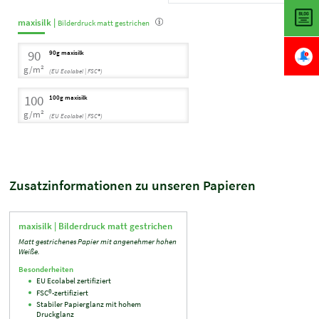
maxisilk |
Bilderdruck matt gestrichen
90
90g maxisilk
g/m²
(EU Ecolabel | FSC®)
100
100g maxisilk
g/m²
(EU Ecolabel | FSC®)
Zusatzinformationen zu unseren Papieren
maxisilk |
Bilderdruck matt gestrichen
Matt gestrichenes Papier mit angenehmer hohen
Weiße.
Besonderheiten
EU Ecolabel zertifiziert
FSC®-zertifiziert
Stabiler Papierglanz mit hohem
Druckglanz