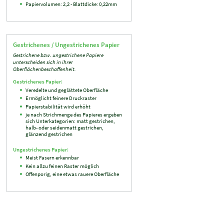
Papiervolumen: 2,2 - Blattdicke: 0,22mm
Gestrichenes / Ungestrichenes Papier
Gestrichene bzw. ungestrichene Papiere
unterscheiden sich in ihrer
Oberflächenbeschaffenheit.
Gestrichenes Papier:
Veredelte und geglättete Oberfläche
Ermöglicht feinere Druckraster
Papierstabilität wird erhöht
je nach Strichmenge des Papieres ergeben
sich Unterkategorien: matt gestrichen,
halb- oder seidenmatt gestrichen,
glänzend gestrichen
Ungestrichenes Papier:
Meist Fasern erkennbar
Kein allzu feinen Raster möglich
Offenporig, eine etwas rauere Oberfläche