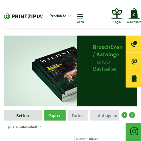
0
Produkte
Menü
Login
Warenkor
Broschüren
/ Kataloge
– unser
Bestseller.
Seiten
Papier
Farbe
Auflage und Produkti
plus 96 Seiten Inhalt