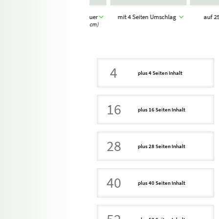
stich (Klammer)
Art-Size quer
mit 4 Seiten Umschlag
auf 2
(28,0 x 21,0 cm)
4
plus 4 Seiten Inhalt
16
plus 16 Seiten Inhalt
28
plus 28 Seiten Inhalt
40
plus 40 Seiten Inhalt