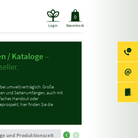
0
Login
Warenkorb
n / Kataloge
–
eller.
bei umweltverträglich. Große
en und Seitenumfängen, auch mit
nfaches Handout oder
prospekt, hier finden Sie die
ge und Produktionszeit