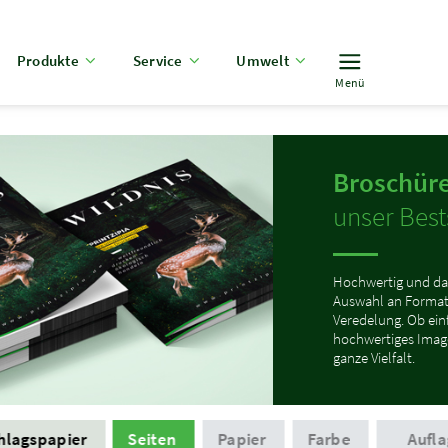
Produkte
Service
Umwelt
Menü
Broschüre
unser Bests
Hochwertig und da
Auswahl an Format
Veredelung. Ob ei
hochwertiges Image
ganze Vielfalt.
hlagspapier
Seiten
Papier
Farbe
Aufla