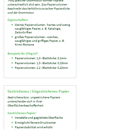
Trotz gleicher Grammatur können Papiere
unterschiedlich dick sein. Das Papiervolumen
beschreibt das Verhältnis zwischen Papierdicke
und der Grammatur.
Eigenschaften:
kleines Papiervolumen - hartes und wenig
saugfähiges Papier, z. B. Kataloge,
Zeitschriften
großes Papiervolumen - weiches,
saugfähiges und griffiges Papier, z. B.
Krimi-Romane
Beispiele für 100g/m²:
Papiervolumen: 1,0 - Blattdicke: 0,1mm
Papiervolumen: 1,5 - Blattdicke: 0,15mm
Papiervolumen: 2,2 - Blattdicke: 0,22mm
Gestrichenes / Ungestrichenes Papier
Gestrichene bzw. ungestrichene Papiere
unterscheiden sich in ihrer
Oberflächenbeschaffenheit.
Gestrichenes Papier:
Veredelte und geglättete Oberfläche
Ermöglicht feinere Druckraster
Papierstabilität wird erhöht