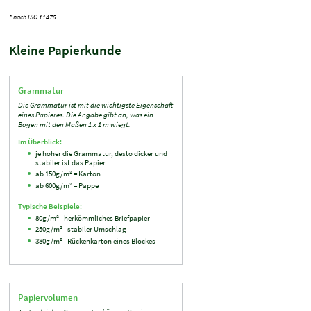
* nach ISO 11475
Kleine Papierkunde
Grammatur
Die Grammatur ist mit die wichtigste Eigenschaft
eines Papieres. Die Angabe gibt an, was ein
Bogen mit den Maßen 1 x 1 m wiegt.
Im Überblick:
je höher die Grammatur, desto dicker und
stabiler ist das Papier
ab 150g/m² = Karton
ab 600g/m² = Pappe
Typische Beispiele:
80g/m² - herkömmliches Briefpapier
250g/m² - stabiler Umschlag
380g/m² - Rückenkarton eines Blockes
Papiervolumen