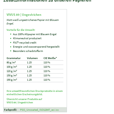
VIVUS 89 |
Ungestrichen
Matt-weiß ungestrichenes Papier mit Blauem
Engel.
Vorteile für die Umwelt:
Aus 100% Altpapier mit Blauem Engel
Klimaneutral produziert
FSC®-recycled credit
Energie- und wassersparend hergestellt
Besonders schadstoffarm
Grammatur
Volumen
CIE Weiße*
80 g/m²
1.25
110 %
100 g/m²
1.25
110 %
120 g/m²
1.25
110 %
150 g/m²
1.25
110 %
190 g/m²
1.25
110 %
Ihre umweltfreundlichen Druckprodukte in einem
einheitlichen Erscheinungsbild.
Übersicht unserer Produkte auf
VIVUS 89 |
Ungestrichen
Farbprofil:
PSO_Uncoated_ISO12647_eci.icc