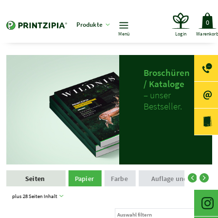
0
Produkte
Menü
Login
Warenkor
Broschüren
/ Kataloge
– unser
Bestseller.
Seiten
Papier
Farbe
Auflage und Produkti
plus 28 Seiten Inhalt