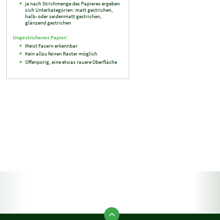
je nach Strichmenge des Papieres ergeben
sich Unterkategorien: matt gestrichen,
halb- oder seidenmatt gestrichen,
glänzend gestrichen
Ungestrichenes Papier:
Meist Fasern erkennbar
Kein allzu feinen Raster möglich
Offenporig, eine etwas rauere Oberfläche