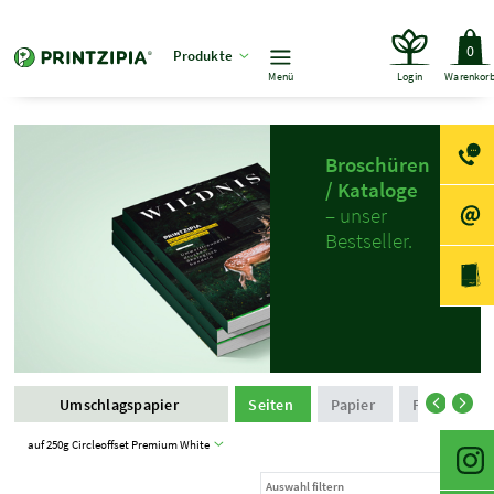
0
Produkte
Menü
Login
Warenkor
Broschüren
/ Kataloge
– unser
Bestseller.
Umschlagspapier
Seiten
Papier
Farbe
auf 250g Circleoffset Premium White