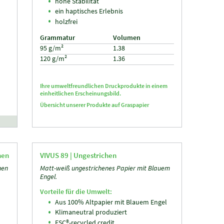
hohe Stabilität
ein haptisches Erlebnis
holzfrei
Grammatur
Volumen
95 g/m²
1.38
120 g/m²
1.36
Ihre umweltfreundlichen Druckprodukte in einem
einheitlichen Erscheinungsbild.
Übersicht unserer Produkte auf
Graspapier
hen
VIVUS 89 |
Ungestrichen
hen
Matt-weiß ungestrichenes Papier mit Blauem
Engel.
Vorteile für die Umwelt:
Aus 100% Altpapier mit Blauem Engel
Klimaneutral produziert
FSC®-recycled credit