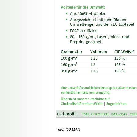
Vorteile für die Umwelt:
Aus 100% Altpapier
Ausgezeichnet mit dem Blauen
Umweltengel und dem EU Ecolabel
FSC®-zertifiziert
80 – 160 g/m², Laser-, Inkjet- und
Preprint geeignet
Grammatur
Volumen
CIE Weiße*
100 g/m²
1.25
135 %
160 g/m²
1.2
135 %
350 g/m²
1.15
135 %
Ihre umweltfreundlichen Druckprodukte in ein
einheitlichen Erscheinungsbild.
Übersicht unserer Produkte auf
Circle
offset
Premium White |
Ungestrichen
Farbprofil:
PSO_Uncoated_ISO12647_eci.i
* nach ISO 11475