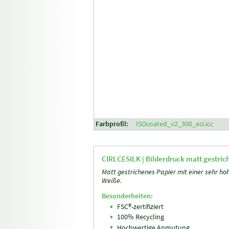
Farbprofil:
ISOcoated_v2_300_eci.icc
CIRLCESILK |
Bilderdruck matt gestric
Matt gestrichenes Papier mit einer sehr ho
Weiße.
Besonderheiten:
FSC®-zertifiziert
100% Recycling
Hochwertige Anmutung