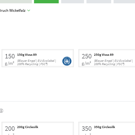
Bruch Wickelfalz
150
250
150g Vivus 89
250g Vivus 89
(Blauer Engel | EU-Ecolabel |
(Blauer Engel | EU-Ecolabel |
g/m²
g/m²
100% Recycling | FSC®)
100% Recycling | FSC®)
200
350
200g Circlesilk
350g Circlesilk