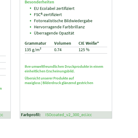
Besonderheiten
EU Ecolabel zertifiziert
FSC®-zertifiziert
Fotorealistische Bildwiedergabe
Hervorragende Farbbrillanz
Überragende Opazität
Grammatur
Volumen
CIE Weiße*
135 g/m²
0.74
125 %
Ihre umweltfreundlichen Druckprodukte in einem
einheitlichen Erscheinungsbild.
Übersicht unserer Produkte auf
maxigloss |
Bilderdruck glänzend gestrichen
em
cc
Farbprofil:
ISOcoated_v2_300_eci.icc