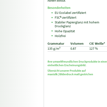
hohen Weiße.
Besonderheiten
EU Ecolabel zertifiziert
FSC®-zertifiziert
Stabiler Papierglanz mit hohem
Druckglanz
Hohe Opazität
Holzfrei
Grammatur
Volumen
CIE Weiße*
135 g/m²
0.87
127 %
Ihre umweltfreundlichen Druckprodukte in ein
einheitlichen Erscheinungsbild.
Übersicht unserer Produkte auf
maxisilk |
Bilderdruck matt gestrichen