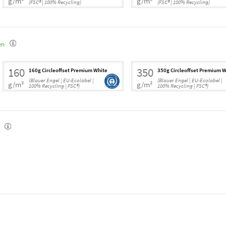
g/m²
g/m²
(FSC® | 100% Recycling)
(FSC® | 100% Recycling)
en
160
350
160g Circleoffset Premium White
350g Circleoffset Premium W
(Blauer Engel | EU-Ecolabel |
(Blauer Engel | EU-Ecolabel |
g/m²
g/m²
100% Recycling | FSC®)
100% Recycling | FSC®)