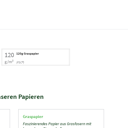
120
120g Graspapier
g/m²
(FSC®)
nseren Papieren
Graspapier
Faszinierendes Papier aus Grasfasern mit