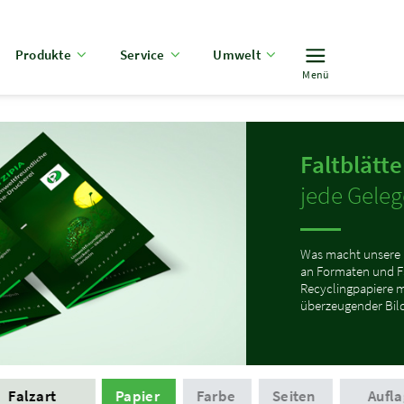
Produkte
Service
Umwelt
Menü
Faltblätte
jede Geleg
Was macht unsere Fa
an Formaten und Fa
Recyclingpapiere 
überzeugender Bild
Falzart
Papier
Farbe
Seiten
Aufla