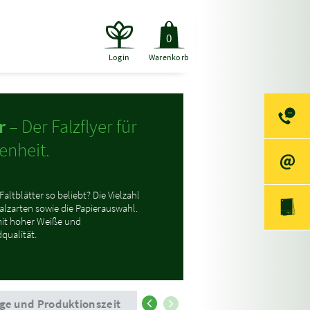
0
Login
Warenkorb
r
– Der Falzflyer für
enheit.
ltblätter so beliebt? Die Vielzahl
lzarten sowie die Papierauswahl.
mit hoher Weiße und
qualität.
ge und Produktionszeit