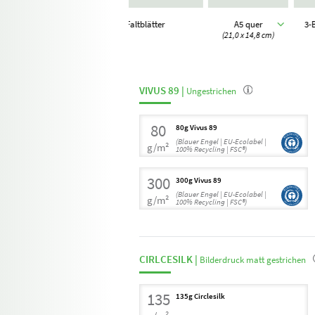
Faltblätter
A5 quer
3-
(21,0 x 14,8 cm)
VIVUS 89 |
Ungestrichen
80
80g Vivus 89
(Blauer Engel | EU-Ecolabel |
g/m²
100% Recycling | FSC®)
300
300g Vivus 89
(Blauer Engel | EU-Ecolabel |
g/m²
100% Recycling | FSC®)
CIRLCESILK |
Bilderdruck matt gestrichen
135
135g Circlesilk