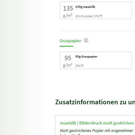
135
135g maxisilk
g/m²
(EU Ecolabel | FSC®)
Graspapier
95
95g Graspapier
g/m²
(FSC®)
Zusatzinformationen zu u
maxisilk |
Bilderdruck matt gestrichen
Matt gestrichenes Papier mit angenehmer