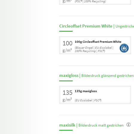
g/m²
(FSC® | 100% Recycling)
Circle
offset
Premium White |
Ungestrich
100
100g Circleoffset Premium White
(Blauer Engel | EU-Ecolabel |
g/m²
100% Recycling | FSC®)
maxigloss |
Bilderdruck glänzend gestrichen
135
135g maxigloss
g/m²
(EU Ecolabel | FSC®)
maxisilk |
Bilderdruck matt gestrichen