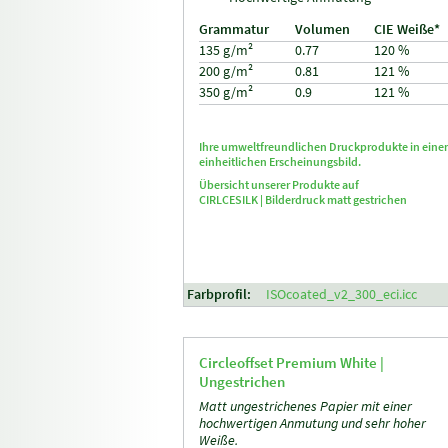
Grammatur
Volumen
CIE Weiße*
135 g/m²
0.77
120 %
200 g/m²
0.81
121 %
350 g/m²
0.9
121 %
Ihre umweltfreundlichen Druckprodukte in ein
einheitlichen Erscheinungsbild.
Übersicht unserer Produkte auf
CIRLCESILK |
Bilderdruck matt gestrichen
Farbprofil:
ISOcoated_v2_300_eci.icc
Circle
offset
Premium White |
Ungestrichen
Matt ungestrichenes Papier mit einer
hochwertigen Anmutung und sehr hoher
Weiße.