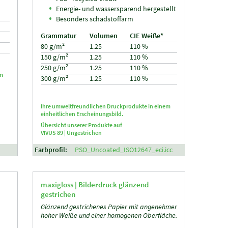
Energie- und wassersparend hergestellt
Besonders schadstoffarm
Grammatur
Volumen
CIE Weiße*
80 g/m²
1.25
110 %
150 g/m²
1.25
110 %
250 g/m²
1.25
110 %
em
300 g/m²
1.25
110 %
Ihre umweltfreundlichen Druckprodukte in einem
einheitlichen Erscheinungsbild.
Übersicht unserer Produkte auf
VIVUS 89 |
Ungestrichen
Farbprofil:
PSO_Uncoated_ISO12647_eci.icc
maxigloss |
Bilderdruck glänzend
gestrichen
Glänzend gestrichenes Papier mit angenehmer
hoher Weiße und einer homogenen Oberfläche.