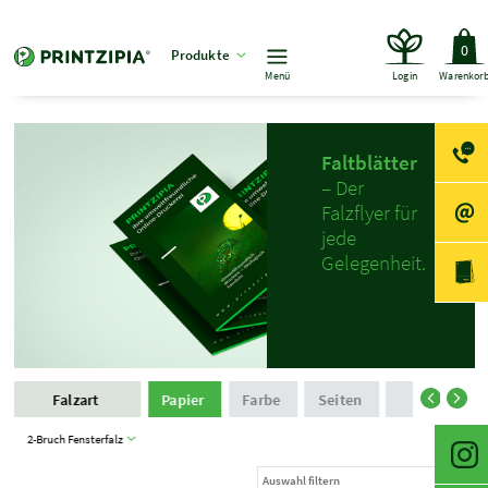
0
Produkte
Menü
Login
Warenkor
Faltblätter
– Der
Falzflyer für
jede
Gelegenheit.
Falzart
Papier
Farbe
Seiten
Auflage un
2-Bruch Fensterfalz