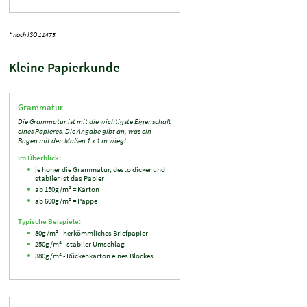
* nach ISO 11475
Kleine Papierkunde
Grammatur
Die Grammatur ist mit die wichtigste Eigenschaft
eines Papieres. Die Angabe gibt an, was ein
Bogen mit den Maßen 1 x 1 m wiegt.
Im Überblick:
je höher die Grammatur, desto dicker und
stabiler ist das Papier
ab 150g/m² = Karton
ab 600g/m² = Pappe
Typische Beispiele:
80g/m² - herkömmliches Briefpapier
250g/m² - stabiler Umschlag
380g/m² - Rückenkarton eines Blockes