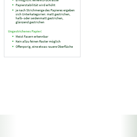
Papierstabilität wird erhöht
je nach Strichmenge des Papieres ergeben
sich Unterkategorien: matt gestrichen,
halb- oder seidenmatt gestrichen,
glänzend gestrichen
Ungestrichenes Papier:
Meist Fasern erkennbar
Kein allzu feinen Raster möglich
Offenporig, eine etwas rauere Oberfläche