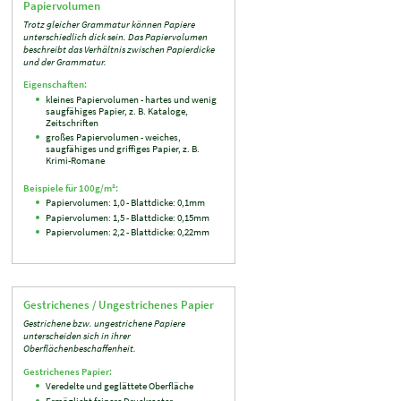
Papiervolumen
Trotz gleicher Grammatur können Papiere
unterschiedlich dick sein. Das Papiervolumen
beschreibt das Verhältnis zwischen Papierdicke
und der Grammatur.
Eigenschaften:
kleines Papiervolumen - hartes und wenig
saugfähiges Papier, z. B. Kataloge,
Zeitschriften
großes Papiervolumen - weiches,
saugfähiges und griffiges Papier, z. B.
Krimi-Romane
Beispiele für 100g/m²:
Papiervolumen: 1,0 - Blattdicke: 0,1mm
Papiervolumen: 1,5 - Blattdicke: 0,15mm
Papiervolumen: 2,2 - Blattdicke: 0,22mm
Gestrichenes / Ungestrichenes Papier
Gestrichene bzw. ungestrichene Papiere
unterscheiden sich in ihrer
Oberflächenbeschaffenheit.
Gestrichenes Papier:
Veredelte und geglättete Oberfläche
Ermöglicht feinere Druckraster