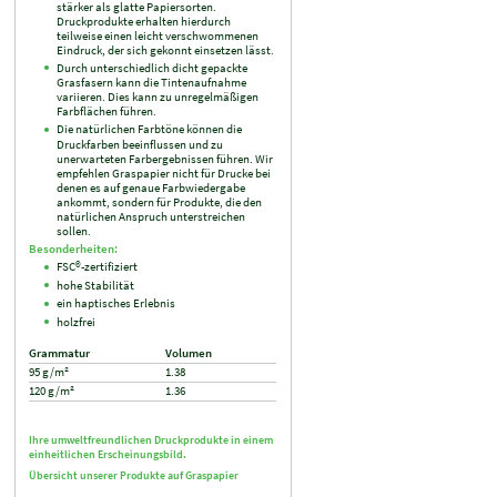
stärker als glatte Papiersorten.
Druckprodukte erhalten hierdurch
teilweise einen leicht verschwommenen
Eindruck, der sich gekonnt einsetzen lässt.
Durch unterschiedlich dicht gepackte
Grasfasern kann die Tintenaufnahme
variieren. Dies kann zu unregelmäßigen
Farbflächen führen.
Die natürlichen Farbtöne können die
Druckfarben beeinflussen und zu
unerwarteten Farbergebnissen führen. Wir
empfehlen Graspapier nicht für Drucke bei
denen es auf genaue Farbwiedergabe
ankommt, sondern für Produkte, die den
natürlichen Anspruch unterstreichen
sollen.
Besonderheiten:
FSC®-zertifiziert
hohe Stabilität
ein haptisches Erlebnis
holzfrei
Grammatur
Volumen
95 g/m²
1.38
120 g/m²
1.36
Ihre umweltfreundlichen Druckprodukte in einem
einheitlichen Erscheinungsbild.
Übersicht unserer Produkte auf
Graspapier