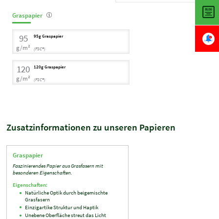
Graspapier
95
95g Graspapier
g/m²
(FSC®)
120
120g Graspapier
g/m²
(FSC®)
Zusatzinformationen zu unseren Papieren
Graspapier
Faszinierendes Papier aus Grasfasern mit
besonderen Eigenschaften.
Eigenschaften:
Natürliche Optik durch beigemischte
Grasfasern
Einzigartike Struktur und Haptik
Unebene Oberfläche streut das Licht