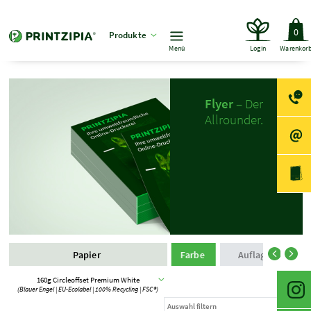
0
Produkte
Menü
Login
Warenkor
Flyer
– Der
Allrounder.
Papier
Farbe
Auflage und Pro
160g Circleoffset Premium White
(Blauer Engel | EU-Ecolabel | 100% Recycling | FSC®)