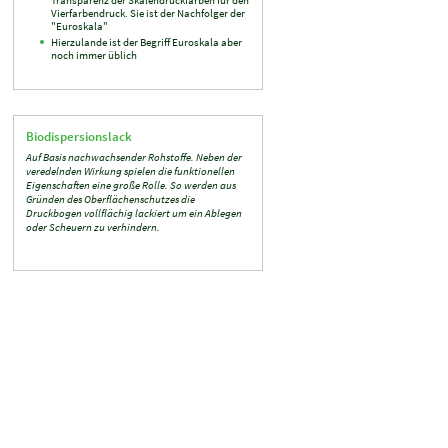
Vierfarbendruck. Sie ist der Nachfolger der
"Euroskala"
Hierzulande ist der Begriff Euroskala aber
noch immer üblich
Biodispersionslack
Auf Basis nachwachsender Rohstoffe. Neben der
veredelnden Wirkung spielen die funktionellen
Eigenschaften eine große Rolle. So werden aus
Gründen des Oberflächenschutzes die
Druckbogen vollflächig lackiert um ein Ablegen
oder Scheuern zu verhindern.