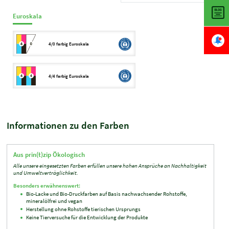
Euroskala
4/0 farbig Euroskala
4/4 farbig Euroskala
Informationen zu den Farben
Aus prin(t)zip Ökologisch
Alle unsere eingesetzten Farben erfüllen unsere hohen Ansprüche an Nachhaltigkeit
und Umweltverträglichkeit.
Besonders erwähnenswert:
Bio-​Lacke und Bio-​Druckfarben auf Basis nachwachsender Rohstoffe,
mineralölfrei und vegan
Herstellung ohne Rohstoffe tierischen Ursprungs
Keine Tierversuche für die Entwicklung der Produkte