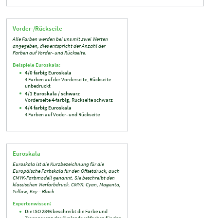
Vorder-/Rückseite
Alle Farben werden bei uns mit zwei Werten
angegeben, dies entspricht der Anzahl der
Farben auf Vorder- und Rückseite.
Beispiele Euroskala:
4/0 farbig Euroskala
4 Farben auf der Vorderseite, Rückseite
unbedruckt
4/1 Euroskala / schwarz
Vorderseite 4-farbig, Rückseite schwarz
4/4 farbig Euroskala
4 Farben auf Voder- und Rückseite
Euroskala
Euroskala ist die Kurzbezeichnung für die
Europäische Farbskala für den Offsetdruck, auch
CMYK-Farbmodell genannt. Sie beschreibt den
klassischen Vierfarbdruck. CMYK: Cyan, Magenta,
Yellow, Key = Black
Expertenwissen:
Die ISO 2846 beschreibt die Farbe und
Transparenz der Skalendruckfarben für den