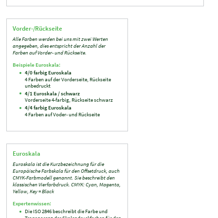
Vorder-/Rückseite
Alle Farben werden bei uns mit zwei Werten
angegeben, dies entspricht der Anzahl der
Farben auf Vorder- und Rückseite.
Beispiele Euroskala:
4/0 farbig Euroskala
4 Farben auf der Vorderseite, Rückseite
unbedruckt
4/1 Euroskala / schwarz
Vorderseite 4-farbig, Rückseite schwarz
4/4 farbig Euroskala
4 Farben auf Voder- und Rückseite
Euroskala
Euroskala ist die Kurzbezeichnung für die
Europäische Farbskala für den Offsetdruck, auch
CMYK-Farbmodell genannt. Sie beschreibt den
klassischen Vierfarbdruck. CMYK: Cyan, Magenta,
Yellow, Key = Black
Expertenwissen:
Die ISO 2846 beschreibt die Farbe und
Transparenz der Skalendruckfarben für den