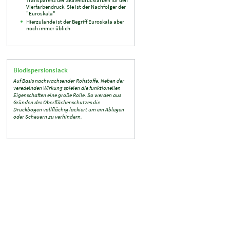
Vierfarbendruck. Sie ist der Nachfolger der
"Euroskala"
Hierzulande ist der Begriff Euroskala aber
noch immer üblich
Biodispersionslack
Auf Basis nachwachsender Rohstoffe. Neben der
veredelnden Wirkung spielen die funktionellen
Eigenschaften eine große Rolle. So werden aus
Gründen des Oberflächenschutzes die
Druckbogen vollflächig lackiert um ein Ablegen
oder Scheuern zu verhindern.