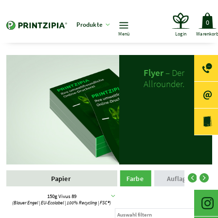
0
Produkte
Menü
Login
Warenkor
Flyer
– Der
Allrounder.
Papier
Farbe
Auflage und Pro
150g Vivus 89
(Blauer Engel | EU-Ecolabel | 100% Recycling | FSC®)