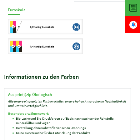
Euroskala
4/0 farbig Euroskala
4/4 farbig Euroskala
Informationen zu den Farben
Aus prin(t)zip Ökologisch
Alle unsere eingesetzten Farben erfüllen unsere hohen Ansprüche an Nachhaltigkeit
und Umweltverträglichkeit.
Besonders erwähnenswert:
Bio-​Lacke und Bio-​Druckfarben auf Basis nachwachsender Rohstoffe,
mineralölfrei und vegan
Herstellung ohne Rohstoffe tierischen Ursprungs
Keine Tierversuche für die Entwicklung der Produkte