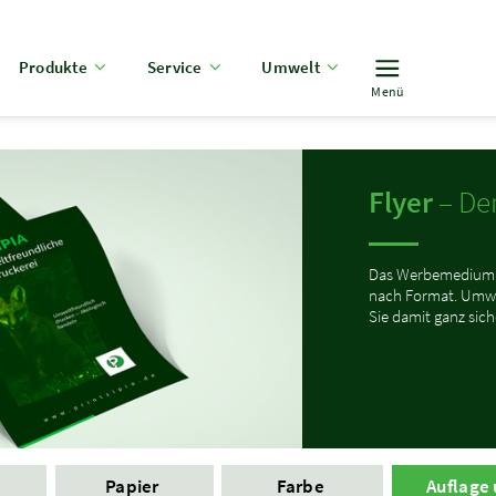
Produkte
Service
Umwelt
Menü
Flyer
– Der
Das Werbemedium s
nach Format. Umwel
Sie damit ganz sich
t
Papier
Farbe
Auflage