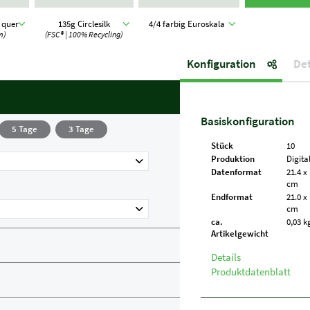
c quer
135g Circlesilk
4/4 farbig Euroskala
m)
(FSC® | 100% Recycling)
Konfiguration
Det
Basiskonfiguration
5 Tage
3 Tage
Stück
10
Produktion
Digita
Datenformat
21.4 x
cm
Endformat
21.0 x
cm
ca.
0,03 k
Artikelgewicht
Details
Produktdatenblatt