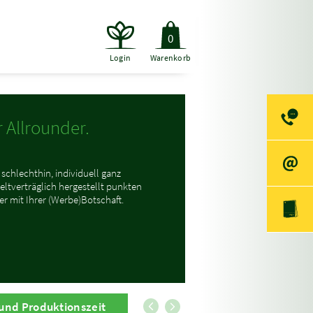
0
Login
Warenkorb
 Allrounder.
chlechthin, individuell ganz
tverträglich hergestellt punkten
er mit Ihrer (Werbe)Botschaft.
 und Produktionszeit