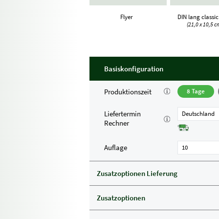
Flyer
DIN lang classi
(21,0 x 10,5 c
Basiskonfiguration
Produktionszeit
8 Tage
Liefertermin
Deutschland
Rechner
Auflage
10
Zusatzoptionen Lieferung
Zusatzoptionen