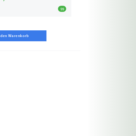
99
 den Warenkorb