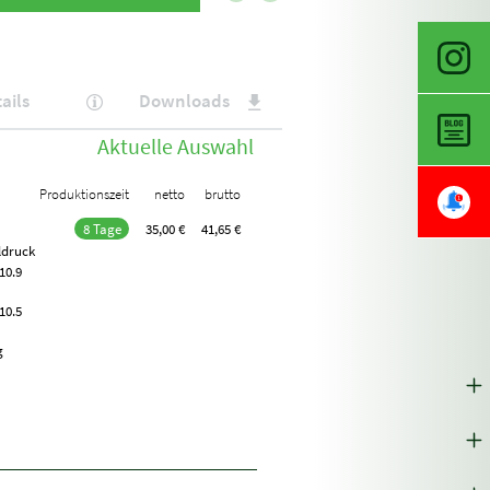
ails
Downloads
Aktuelle Auswahl
Produktionszeit
netto
brutto
8 Tage
35,00 €
41,65 €
ldruck
 10.9
 10.5
g