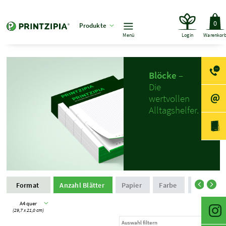
0
Produkte
Menü
Login
Warenkor
Blöcke
–
Die
wertvollen
Alltagshelfer.
Format
Anzahl Blätter
Papier
Farbe
Rückkart
A4 quer
(29,7 x 21,0 cm)