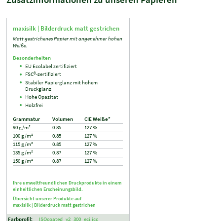
maxisilk |
Bilderdruck matt gestrichen
Matt gestrichenes Papier mit angenehmer hohen
Weiße.
Besonderheiten
EU Ecolabel zertifiziert
FSC®-zertifiziert
Stabiler Papierglanz mit hohem
Druckglanz
Hohe Opazität
Holzfrei
Grammatur
Volumen
CIE Weiße*
90 g/m²
0.85
127 %
100 g/m²
0.85
127 %
115 g/m²
0.85
127 %
135 g/m²
0.87
127 %
150 g/m²
0.87
127 %
Ihre umweltfreundlichen Druckprodukte in einem
einheitlichen Erscheinungsbild.
Übersicht unserer Produkte auf
maxisilk |
Bilderdruck matt gestrichen
Farbprofil:
ISOcoated_v2_300_eci.icc