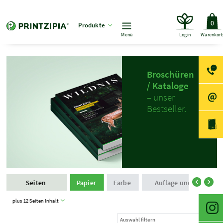
0
Produkte
Menü
Login
Warenkor
Broschüren
/ Kataloge
– unser
Bestseller.
Seiten
Papier
Farbe
Auflage und Produkti
plus 12 Seiten Inhalt