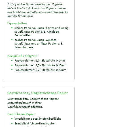
Trotz gleicher Grammatur können Papiere
unterschiedlich dick sein. Das Papiervolumen
beschreibt das Verhältnis zwischen Papierdicke
und der Grammatur.
Eigenschaften:
kleines Papiervolumen - hartes und wenig
saugfähiges Papier, z. B. Kataloge,
Zeitschriften
großes Papiervolumen - weiches,
saugfähiges und griffiges Papier, z. B.
Krimi-Romane
Beispiele für 100g/m²:
Papiervolumen: 1,0 - Blattdicke: 0,1mm
Papiervolumen: 1,5 - Blattdicke: 0,15mm
Papiervolumen: 2,2 - Blattdicke: 0,22mm
Gestrichenes / Ungestrichenes Papier
Gestrichene bzw. ungestrichene Papiere
unterscheiden sich in ihrer
Oberflächenbeschaffenheit.
Gestrichenes Papier:
Veredelte und geglättete Oberfläche
Ermöglicht feinere Druckraster