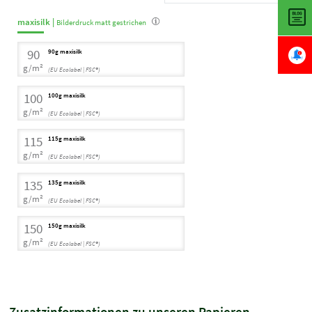
maxisilk |
Bilderdruck matt gestrichen
90
90g maxisilk
g/m²
(EU Ecolabel | FSC®)
100
100g maxisilk
g/m²
(EU Ecolabel | FSC®)
115
115g maxisilk
g/m²
(EU Ecolabel | FSC®)
135
135g maxisilk
g/m²
(EU Ecolabel | FSC®)
150
150g maxisilk
g/m²
(EU Ecolabel | FSC®)
Zusatzinformationen zu unseren Papieren