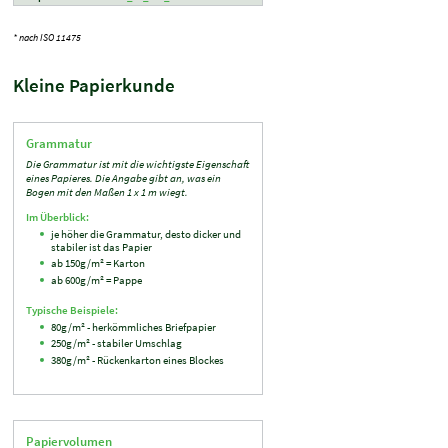
* nach ISO 11475
Kleine Papierkunde
Grammatur
Die Grammatur ist mit die wichtigste Eigenschaft
eines Papieres. Die Angabe gibt an, was ein
Bogen mit den Maßen 1 x 1 m wiegt.
Im Überblick:
je höher die Grammatur, desto dicker und
stabiler ist das Papier
ab 150g/m² = Karton
ab 600g/m² = Pappe
Typische Beispiele:
80g/m² - herkömmliches Briefpapier
250g/m² - stabiler Umschlag
380g/m² - Rückenkarton eines Blockes
Papiervolumen