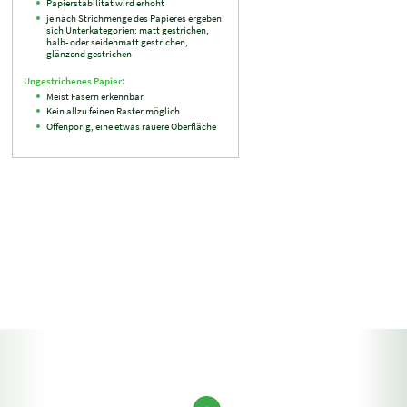
Papierstabilität wird erhöht
je nach Strichmenge des Papieres ergeben
sich Unterkategorien: matt gestrichen,
halb- oder seidenmatt gestrichen,
glänzend gestrichen
Ungestrichenes Papier:
Meist Fasern erkennbar
Kein allzu feinen Raster möglich
Offenporig, eine etwas rauere Oberfläche