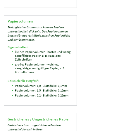
Papiervolumen
Trotz gleicher Grammatur können Papiere
unterschiedlich dick sein. Das Papiervolumen
beschreibt das Verhältnis zwischen Papierdicke
und der Grammatur.
Eigenschaften:
kleines Papiervolumen - hartes und wenig
saugfähiges Papier, z. B. Kataloge,
Zeitschriften
großes Papiervolumen - weiches,
saugfähiges und griffiges Papier, z. B.
Krimi-Romane
Beispiele für 100g/m²:
Papiervolumen: 1,0 - Blattdicke: 0,1mm
Papiervolumen: 1,5 - Blattdicke: 0,15mm
Papiervolumen: 2,2 - Blattdicke: 0,22mm
Gestrichenes / Ungestrichenes Papier
Gestrichene bzw. ungestrichene Papiere
unterscheiden sich in ihrer