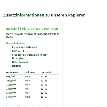
Zusatzinformationen zu unseren Papieren
maxisilk |
Bilderdruck matt gestrichen
Matt gestrichenes Papier mit angenehmer hohen
Weiße.
Besonderheiten
EU Ecolabel zertifiziert
FSC®-zertifiziert
Stabiler Papierglanz mit hohem
Druckglanz
Hohe Opazität
Holzfrei
Grammatur
Volumen
CIE Weiße*
90 g/m²
0.85
127 %
100 g/m²
0.85
127 %
115 g/m²
0.85
127 %
135 g/m²
0.87
127 %
150 g/m²
0.87
127 %
170 g/m²
0.92
127 %