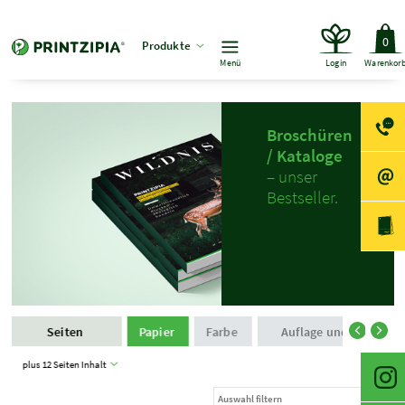
0
Produkte
Menü
Login
Warenkor
Broschüren
/ Kataloge
– unser
Bestseller.
Seiten
Papier
Farbe
Auflage und Produkti
plus 12 Seiten Inhalt