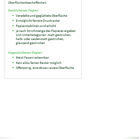
Oberflächenbeschaffenheit.
Gestrichenes Papier:
Veredelte und geglättete Oberfläche
Ermöglicht feinere Druckraster
Papierstabilität wird erhöht
je nach Strichmenge des Papieres ergeben
sich Unterkategorien: matt gestrichen,
halb- oder seidenmatt gestrichen,
glänzend gestrichen
Ungestrichenes Papier:
Meist Fasern erkennbar
Kein allzu feinen Raster möglich
Offenporig, eine etwas rauere Oberfläche