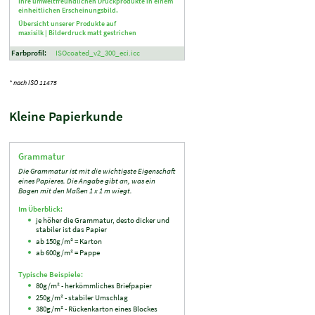
Ihre umweltfreundlichen Druckprodukte in einem
einheitlichen Erscheinungsbild.
Übersicht unserer Produkte auf
maxisilk |
Bilderdruck matt gestrichen
Farbprofil:
ISOcoated_v2_300_eci.icc
* nach ISO 11475
Kleine Papierkunde
Grammatur
Die Grammatur ist mit die wichtigste Eigenschaft
eines Papieres. Die Angabe gibt an, was ein
Bogen mit den Maßen 1 x 1 m wiegt.
Im Überblick:
je höher die Grammatur, desto dicker und
stabiler ist das Papier
ab 150g/m² = Karton
ab 600g/m² = Pappe
Typische Beispiele:
80g/m² - herkömmliches Briefpapier
250g/m² - stabiler Umschlag
380g/m² - Rückenkarton eines Blockes