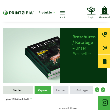
0
Produkte
Menü
Login
Warenkor
Broschüren
/ Kataloge
– unser
Bestseller.
Seiten
Papier
Farbe
Auflage und Produkti
plus 12 Seiten Inhalt