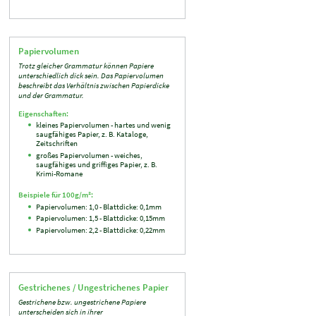
Papiervolumen
Trotz gleicher Grammatur können Papiere
unterschiedlich dick sein. Das Papiervolumen
beschreibt das Verhältnis zwischen Papierdicke
und der Grammatur.
Eigenschaften:
kleines Papiervolumen - hartes und wenig
saugfähiges Papier, z. B. Kataloge,
Zeitschriften
großes Papiervolumen - weiches,
saugfähiges und griffiges Papier, z. B.
Krimi-Romane
Beispiele für 100g/m²:
Papiervolumen: 1,0 - Blattdicke: 0,1mm
Papiervolumen: 1,5 - Blattdicke: 0,15mm
Papiervolumen: 2,2 - Blattdicke: 0,22mm
Gestrichenes / Ungestrichenes Papier
Gestrichene bzw. ungestrichene Papiere
unterscheiden sich in ihrer