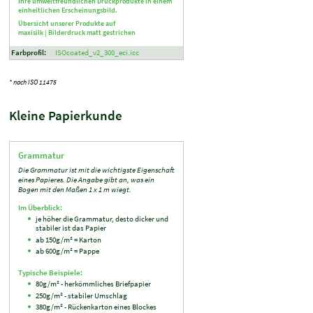
Ihre umweltfreundlichen Druckprodukte in einem
einheitlichen Erscheinungsbild.
Übersicht unserer Produkte auf
maxisilk |
Bilderdruck matt gestrichen
Farbprofil:
ISOcoated_v2_300_eci.icc
* nach ISO 11475
Kleine Papierkunde
Grammatur
Die Grammatur ist mit die wichtigste Eigenschaft
eines Papieres. Die Angabe gibt an, was ein
Bogen mit den Maßen 1 x 1 m wiegt.
Im Überblick:
je höher die Grammatur, desto dicker und
stabiler ist das Papier
ab 150g/m² = Karton
ab 600g/m² = Pappe
Typische Beispiele:
80g/m² - herkömmliches Briefpapier
250g/m² - stabiler Umschlag
380g/m² - Rückenkarton eines Blockes