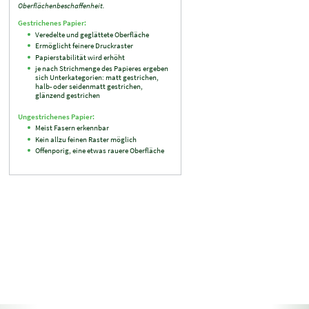
Oberflächenbeschaffenheit.
Gestrichenes Papier:
Veredelte und geglättete Oberfläche
Ermöglicht feinere Druckraster
Papierstabilität wird erhöht
je nach Strichmenge des Papieres ergeben
sich Unterkategorien: matt gestrichen,
halb- oder seidenmatt gestrichen,
glänzend gestrichen
Ungestrichenes Papier:
Meist Fasern erkennbar
Kein allzu feinen Raster möglich
Offenporig, eine etwas rauere Oberfläche