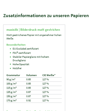
Zusatzinformationen zu unseren Papieren
maxisilk |
Bilderdruck matt gestrichen
Matt gestrichenes Papier mit angenehmer hohen
Weiße.
Besonderheiten
EU Ecolabel zertifiziert
FSC®-zertifiziert
Stabiler Papierglanz mit hohem
Druckglanz
Hohe Opazität
Holzfrei
Grammatur
Volumen
CIE Weiße*
90 g/m²
0.85
127 %
100 g/m²
0.85
127 %
115 g/m²
0.85
127 %
135 g/m²
0.87
127 %
150 g/m²
0.87
127 %
170 g/m²
0.92
127 %