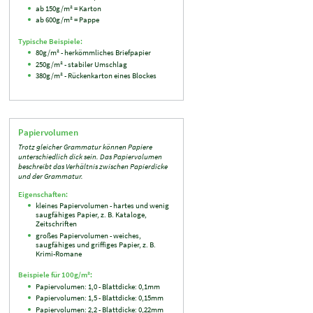
ab 150g/m² = Karton
ab 600g/m² = Pappe
Typische Beispiele:
80g/m² - herkömmliches Briefpapier
250g/m² - stabiler Umschlag
380g/m² - Rückenkarton eines Blockes
Papiervolumen
Trotz gleicher Grammatur können Papiere
unterschiedlich dick sein. Das Papiervolumen
beschreibt das Verhältnis zwischen Papierdicke
und der Grammatur.
Eigenschaften:
kleines Papiervolumen - hartes und wenig
saugfähiges Papier, z. B. Kataloge,
Zeitschriften
großes Papiervolumen - weiches,
saugfähiges und griffiges Papier, z. B.
Krimi-Romane
Beispiele für 100g/m²:
Papiervolumen: 1,0 - Blattdicke: 0,1mm
Papiervolumen: 1,5 - Blattdicke: 0,15mm
Papiervolumen: 2,2 - Blattdicke: 0,22mm