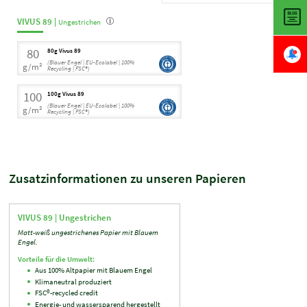
VIVUS 89 |
Ungestrichen
80
80g Vivus 89
(Blauer Engel | EU-Ecolabel | 100%
g/m²
Recycling | FSC®)
100
100g Vivus 89
(Blauer Engel | EU-Ecolabel | 100%
g/m²
Recycling | FSC®)
Zusatzinformationen zu unseren Papieren
VIVUS 89 |
Ungestrichen
Matt-weiß ungestrichenes Papier mit Blauem
Engel.
Vorteile für die Umwelt:
Aus 100% Altpapier mit Blauem Engel
Klimaneutral produziert
FSC®-recycled credit
Energie- und wassersparend hergestellt