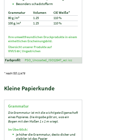
Besonders schadstoffarm
Grammatur
Volumen
CIE Weiße*
80 g/m²
1.25
110 %
100 g/m²
1.25
110 %
Ihre umweltfreundlichen Druckprodukte in einem
einheitlichen Erscheinungsbild.
Übersicht unserer Produkte auf
VIVUS 89 |
Ungestrichen
Farbprofil:
PSO_Uncoated_ISO12647_eci.icc
* nach ISO 11475
Kleine Papierkunde
Grammatur
Die Grammatur ist mit die wichtigste Eigenschaft
eines Papieres. Die Angabe gibt an, was ein
Bogen mit den Maßen 1 x 1 m wiegt.
Im Überblick:
je höher die Grammatur, desto dicker und
stabiler ist das Papier