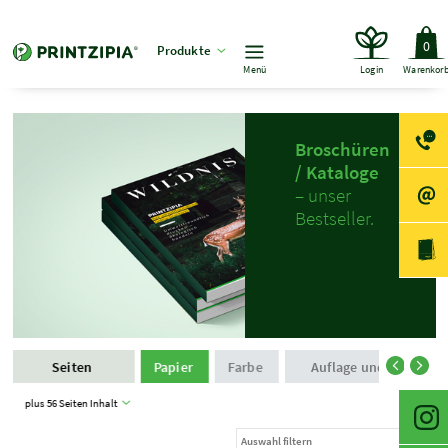
0
Produkte
Menü
Login
Warenkor
Broschüren
/ Kataloge
– unser
Bestseller.
Seiten
Papier
Farbe
Auflage und Produkti
plus 56 Seiten Inhalt