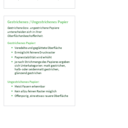
Gestrichenes / Ungestrichenes Papier
Gestrichene bzw. ungestrichene Papiere
unterscheiden sich in ihrer
Oberflächenbeschaffenheit.
Gestrichenes Papier:
Veredelte und geglättete Oberfläche
Ermöglicht feinere Druckraster
Papierstabilität wird erhöht
je nach Strichmenge des Papieres ergeben
sich Unterkategorien: matt gestrichen,
halb- oder seidenmatt gestrichen,
glänzend gestrichen
Ungestrichenes Papier:
Meist Fasern erkennbar
Kein allzu feinen Raster möglich
Offenporig, eine etwas rauere Oberfläche