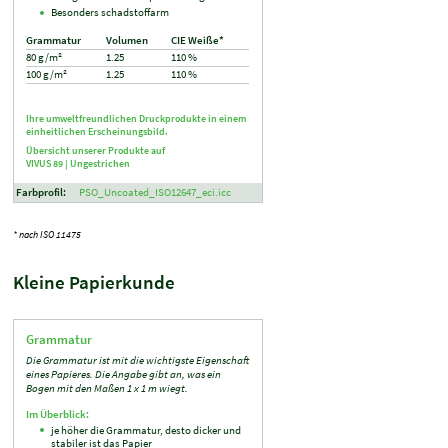
Besonders schadstoffarm
Grammatur
Volumen
CIE Weiße*
80 g/m²
1.25
110 %
100 g/m²
1.25
110 %
Ihre umweltfreundlichen Druckprodukte in einem
einheitlichen Erscheinungsbild.
Übersicht unserer Produkte auf
VIVUS 89 |
Ungestrichen
Farbprofil:
PSO_Uncoated_ISO12647_eci.icc
* nach ISO 11475
Kleine Papierkunde
Grammatur
Die Grammatur ist mit die wichtigste Eigenschaft
eines Papieres. Die Angabe gibt an, was ein
Bogen mit den Maßen 1 x 1 m wiegt.
Im Überblick:
je höher die Grammatur, desto dicker und
stabiler ist das Papier