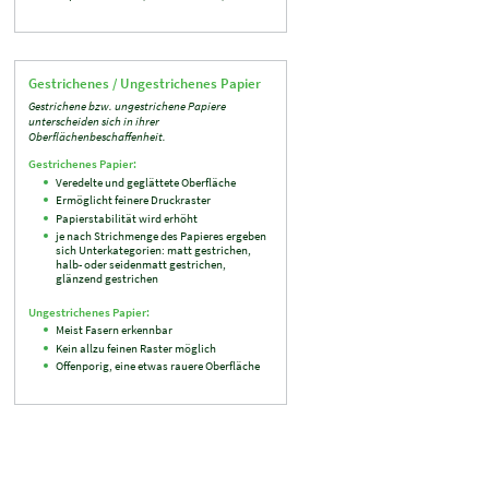
Gestrichenes / Ungestrichenes Papier
Gestrichene bzw. ungestrichene Papiere
unterscheiden sich in ihrer
Oberflächenbeschaffenheit.
Gestrichenes Papier:
Veredelte und geglättete Oberfläche
Ermöglicht feinere Druckraster
Papierstabilität wird erhöht
je nach Strichmenge des Papieres ergeben
sich Unterkategorien: matt gestrichen,
halb- oder seidenmatt gestrichen,
glänzend gestrichen
Ungestrichenes Papier:
Meist Fasern erkennbar
Kein allzu feinen Raster möglich
Offenporig, eine etwas rauere Oberfläche