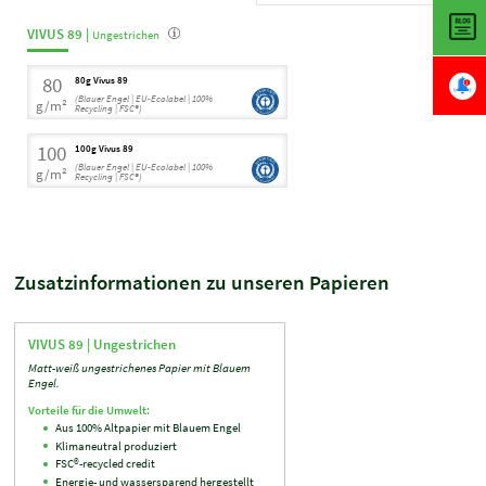
VIVUS 89 |
Ungestrichen
80
80g Vivus 89
(Blauer Engel | EU-Ecolabel | 100%
g/m²
Recycling | FSC®)
100
100g Vivus 89
(Blauer Engel | EU-Ecolabel | 100%
g/m²
Recycling | FSC®)
Zusatzinformationen zu unseren Papieren
VIVUS 89 |
Ungestrichen
Matt-weiß ungestrichenes Papier mit Blauem
Engel.
Vorteile für die Umwelt:
Aus 100% Altpapier mit Blauem Engel
Klimaneutral produziert
FSC®-recycled credit
Energie- und wassersparend hergestellt