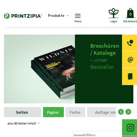
0
Produkte
Menü
Login
Warenkor
Broschüren
/ Kataloge
– unser
Bestseller.
Seiten
Papier
Farbe
Auflage und Produkti
plus 80 Seiten Inhalt