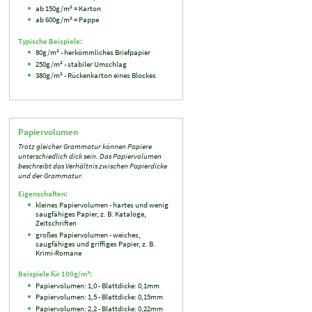
ab 150g/m² = Karton
ab 600g/m² = Pappe
Typische Beispiele:
80g/m² - herkömmliches Briefpapier
250g/m² - stabiler Umschlag
380g/m² - Rückenkarton eines Blockes
Papiervolumen
Trotz gleicher Grammatur können Papiere
unterschiedlich dick sein. Das Papiervolumen
beschreibt das Verhältnis zwischen Papierdicke
und der Grammatur.
Eigenschaften:
kleines Papiervolumen - hartes und wenig
saugfähiges Papier, z. B. Kataloge,
Zeitschriften
großes Papiervolumen - weiches,
saugfähiges und griffiges Papier, z. B.
Krimi-Romane
Beispiele für 100g/m²:
Papiervolumen: 1,0 - Blattdicke: 0,1mm
Papiervolumen: 1,5 - Blattdicke: 0,15mm
Papiervolumen: 2,2 - Blattdicke: 0,22mm