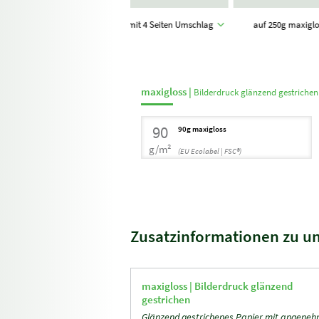
DIN lang classic quer
mit 4 Seiten Umschlag
auf 250g maxigl
(21,0 x 10,5 cm)
maxigloss |
Bilderdruck glänzend gestrichen
90
90g maxigloss
g/m²
(EU Ecolabel | FSC®)
Zusatzinformationen zu u
maxigloss |
Bilderdruck glänzend
gestrichen
Glänzend gestrichenes Papier mit angene