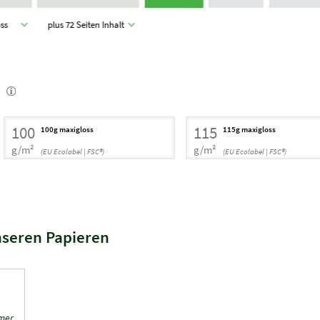
oss
plus 72 Seiten Inhalt
100
115
100g maxigloss
115g maxigloss
g/m²
g/m²
(EU Ecolabel | FSC®)
(EU Ecolabel | FSC®)
nseren Papieren
hmer