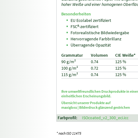
hoher Weiße und einer homogenen Oberflä
Besonderheiten
EU Ecolabel zertifiziert
FSC®-zertifiziert
Fotorealistische Bildwiedergabe
Hervorragende Farbbrillanz
Überragende Opazität
Grammatur
Volumen
CIE Weiße*
90 g/m²
0.74
125 %
100 g/m²
0.72
125 %
115 g/m²
0.74
125 %
Ihre umweltfreundlichen Druckprodukte in ein
einheitlichen Erscheinungsbild.
Übersicht unserer Produkte auf
maxigloss |
Bilderdruck glänzend gestrichen
Farbprofil:
ISOcoated_v2_300_eci.icc
* nach ISO 11475