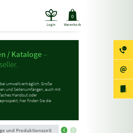
0
Login
Warenkorb
n / Kataloge
–
eller.
bei umweltverträglich. Große
en und Seitenumfängen, auch mit
nfaches Handout oder
prospekt, hier finden Sie die
ge und Produktionszeit