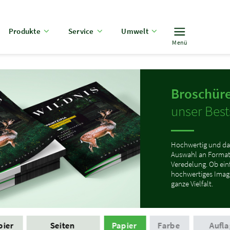
Produkte
Service
Umwelt
Menü
Broschüre
unser Bests
Hochwertig und da
Auswahl an Format
Veredelung. Ob ei
hochwertiges Image
ganze Vielfalt.
pier
Seiten
Papier
Farbe
Aufla