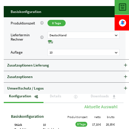
Basiskonfiguration
Produktionszeit
8 Tage
Liefertermin
Deutschland
Rechner
Auflage
10
Zusatzoptionen Lieferung
Zusatzoptionen
Umweltschutz / Logos
Konfiguration
Details
Downloads
Aktuelle Auswahl
Basiskonfiguration
Produktionszeit
netto
brutto
8 Tage
17,10 €
20,35 €
Stück
10