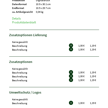
Produktion
Digitaldruck
Datenformat
10.9 x 30.1 cm
Endformat
10.5 x 29.7 cm
ca. Artikelgewicht
0,04 kg
Details
Produktdatenblatt
Zusatzoptionen Lieferung
Keine gewählt
0
1,00 €
1,19 €
Beschreibung
0
1,00 €
1,19 €
Beschreibung
Zusatzoptionen
Keine gewählt
0
1,00 €
1,19 €
Beschreibung
0
1,00 €
1,19 €
Beschreibung
0
1,00 €
1,19 €
Beschreibung
Umweltschutz / Logos
Keine gewählt
0
1,00 €
1,19 €
Beschreibung