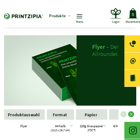
0
Produkte
Menü
Login
Warenkor
Flyer
– Der
Allrounder.
Produktauswahl
Format
Papier
Farbe
Flyer
A4 halb
120g Graspapier
4/4 farbig Eurosk
(10,5 x 29,7 cm)
(FSC®)