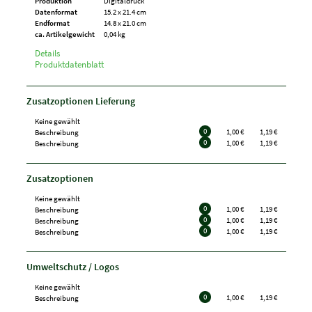
Produktion
Digitaldruck
Datenformat
15.2 x 21.4 cm
Endformat
14.8 x 21.0 cm
ca. Artikelgewicht
0,04 kg
Details
Produktdatenblatt
Zusatzoptionen Lieferung
Keine gewählt
0
1,00 €
1,19 €
Beschreibung
0
1,00 €
1,19 €
Beschreibung
Zusatzoptionen
Keine gewählt
0
1,00 €
1,19 €
Beschreibung
0
1,00 €
1,19 €
Beschreibung
0
1,00 €
1,19 €
Beschreibung
Umweltschutz / Logos
Keine gewählt
0
1,00 €
1,19 €
Beschreibung