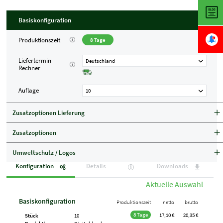
Basiskonfiguration
Produktionszeit
8 Tage
Liefertermin
Deutschland
Rechner
Auflage
10
Zusatzoptionen Lieferung
Zusatzoptionen
Umweltschutz / Logos
Konfiguration
Details
Downloads
Aktuelle Auswahl
Basiskonfiguration
Produktionszeit
netto
brutto
8 Tage
17,10 €
20,35 €
Stück
10