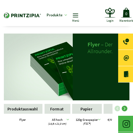
0
Produkte
Menü
Login
Warenkor
Flyer
– Der
Allrounder.
Produktauswahl
Format
Papier
Farbe
Flyer
A5 hoch
120g Graspapier
4/4 farbig Eurosk
(14,8 x 21,0 cm)
(FSC®)