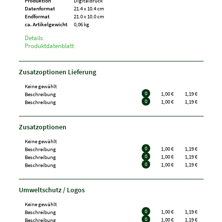
Produktion
Digitaldruck
Datenformat
21.4 x 10.4 cm
Endformat
21.0 x 10.0 cm
ca. Artikelgewicht
0,06 kg
Details
Produktdatenblatt
Zusatzoptionen Lieferung
Keine gewählt
0
1,00 €
1,19 €
Beschreibung
0
1,00 €
1,19 €
Beschreibung
Zusatzoptionen
Keine gewählt
0
1,00 €
1,19 €
Beschreibung
0
1,00 €
1,19 €
Beschreibung
0
1,00 €
1,19 €
Beschreibung
Umweltschutz / Logos
Keine gewählt
0
1,00 €
1,19 €
Beschreibung
0
1,00 €
1,19 €
Beschreibung