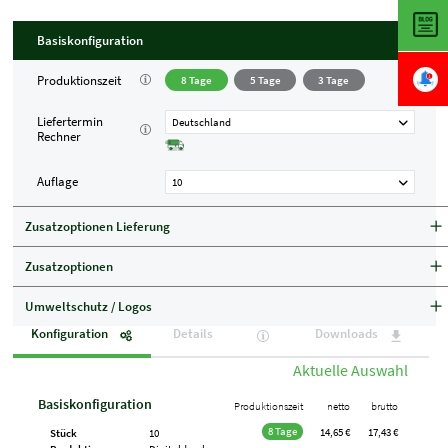
Basiskonfiguration
Produktionszeit
8 Tage
5 Tage
3 Tage
Liefertermin
Deutschland
Rechner
Auflage
10
Zusatzoptionen Lieferung
Zusatzoptionen
Umweltschutz / Logos
Konfiguration
Details
Downloads
Aktuelle Auswahl
Basiskonfiguration
Produktionszeit
netto
brutto
8 Tage
14,65 €
17,43 €
Stück
10