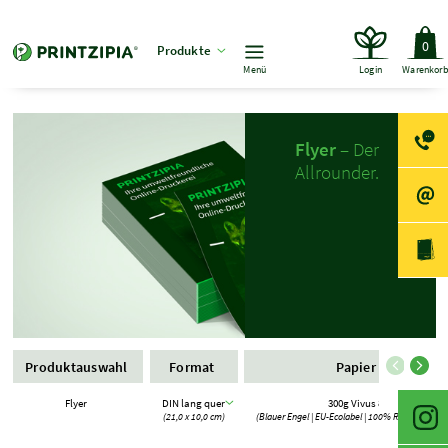
0
Produkte
Menü
Login
Warenkor
Flyer
– Der
Allrounder.
Produktauswahl
Format
Papier
Flyer
DIN lang quer
300g Vivus 89
(21,0 x 10,0 cm)
(Blauer Engel | EU-Ecolabel | 100% Recycling | FS